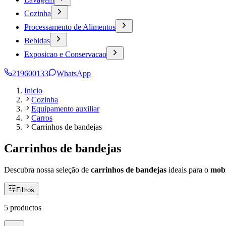
Cozinha
Processamento de Alimentos
Bebidas
Exposicao e Conservacao
219600133
WhatsApp
Inicio
Cozinha
Equipamento auxiliar
Carros
Carrinhos de bandejas
Carrinhos de bandejas
Descubra nossa seleção de
carrinhos de bandejas
ideais para o
mobi
Filtros
5 productos