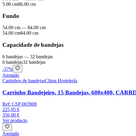
5.00 cm
86.00 cm
Fundo
54.00 cm
—
84.00 cm
54.00 cm
84.00 cm
Capacidade de bandejas
6 bandejas
—
32 bandejas
6 bandejas
32 bandejas
-
37
%
Agotado
Carrinhos de bandejas
Clima Hostelería
Carrinho Bandejeiro, 15 Bandejas, 600x400, CAR
Ref:
CSP-003908
225,95 €
356,00 €
Ver producto
Agotado