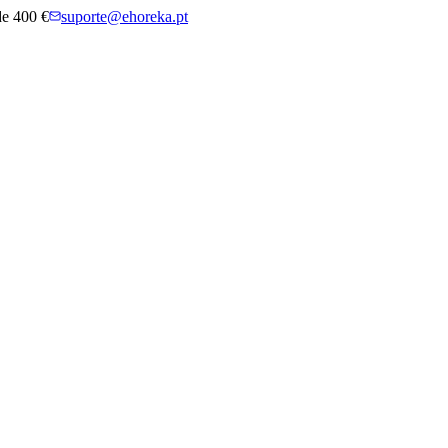
 de 400 €
suporte@ehoreka.pt