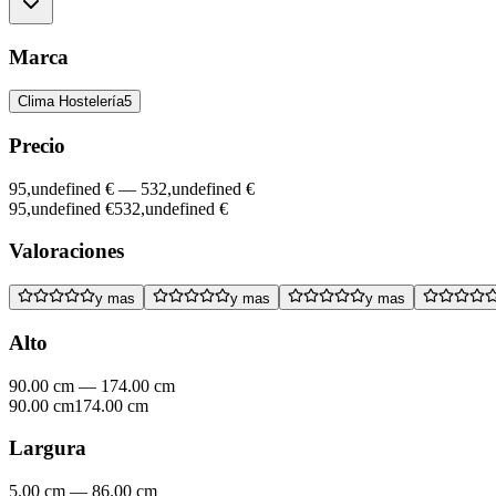
Marca
Clima Hostelería
5
Precio
95,undefined €
—
532,undefined €
95,undefined €
532,undefined €
Valoraciones
y mas
y mas
y mas
Alto
90.00 cm
—
174.00 cm
90.00 cm
174.00 cm
Largura
5.00 cm
—
86.00 cm