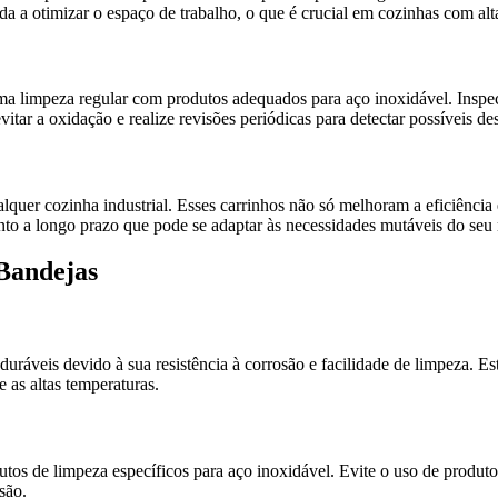
da a otimizar o espaço de trabalho, o que é crucial em cozinhas com al
uma limpeza regular com produtos adequados para aço inoxidável. Inspe
ar a oxidação e realize revisões periódicas para detectar possíveis des
ualquer cozinha industrial. Esses carrinhos não só melhoram a eficiênc
nto a longo prazo que pode se adaptar às necessidades mutáveis do seu
Bandejas
uráveis devido à sua resistência à corrosão e facilidade de limpeza. Es
 as altas temperaturas.
utos de limpeza específicos para aço inoxidável. Evite o uso de produtos
são.