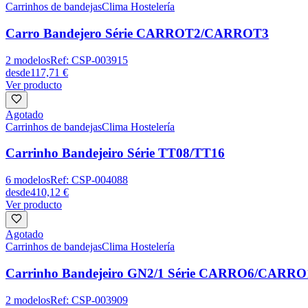
Carrinhos de bandejas
Clima Hostelería
Carro Bandejero Série CARROT2/CARROT3
2
modelos
Ref:
CSP-003915
desde
117,71 €
Ver producto
Agotado
Carrinhos de bandejas
Clima Hostelería
Carrinho Bandejeiro Série TT08/TT16
6
modelos
Ref:
CSP-004088
desde
410,12 €
Ver producto
Agotado
Carrinhos de bandejas
Clima Hostelería
Carrinho Bandejeiro GN2/1 Série CARRO6/CARRO
2
modelos
Ref:
CSP-003909