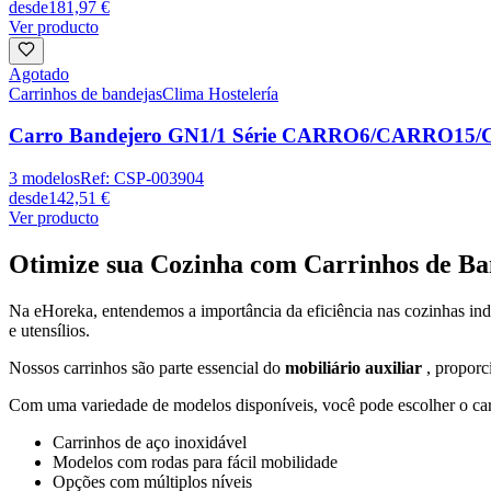
desde
181,97 €
Ver producto
Agotado
Carrinhos de bandejas
Clima Hostelería
Carro Bandejero GN1/1 Série CARRO6/CARRO15
3
modelos
Ref:
CSP-003904
desde
142,51 €
Ver producto
Otimize sua Cozinha com Carrinhos de Ba
Na eHoreka, entendemos a importância da eficiência nas cozinhas in
e utensílios.
Nossos carrinhos são parte essencial do
mobiliário auxiliar
, proporc
Com uma variedade de modelos disponíveis, você pode escolher o carr
Carrinhos de aço inoxidável
Modelos com rodas para fácil mobilidade
Opções com múltiplos níveis