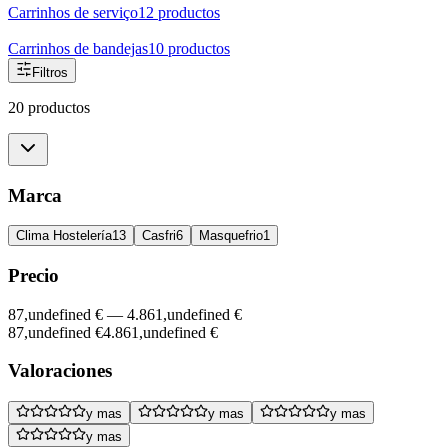
Carrinhos de serviço
12
productos
Carrinhos de bandejas
10
productos
Filtros
20 productos
Marca
Clima Hostelería
13
Casfri
6
Masquefrio
1
Precio
87,undefined €
—
4.861,undefined €
87,undefined €
4.861,undefined €
Valoraciones
y mas
y mas
y mas
y mas