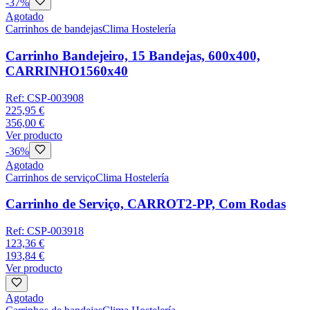
-
37
%
Agotado
Carrinhos de bandejas
Clima Hostelería
Carrinho Bandejeiro, 15 Bandejas, 600x400,
CARRINHO1560x40
Ref:
CSP-003908
225,95 €
356,00 €
Ver producto
-
36
%
Agotado
Carrinhos de serviço
Clima Hostelería
Carrinho de Serviço, CARROT2-PP, Com Rodas
Ref:
CSP-003918
123,36 €
193,84 €
Ver producto
Agotado