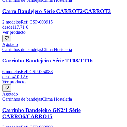
Carrinhos de bandejas
Clima Hostelería
Carro Bandejero Série CARROT2/CARROT3
2
modelos
Ref:
CSP-003915
desde
117,71 €
Ver producto
Agotado
Carrinhos de bandejas
Clima Hostelería
Carrinho Bandejeiro Série TT08/TT16
6
modelos
Ref:
CSP-004088
desde
410,12 €
Ver producto
Agotado
Carrinhos de bandejas
Clima Hostelería
Carrinho Bandejeiro GN2/1 Série
CARRO6/CARRO15