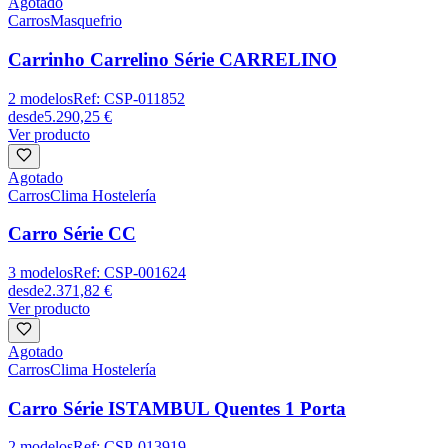
Agotado
Carros
Masquefrio
Carrinho Carrelino Série CARRELINO
2
modelos
Ref:
CSP-011852
desde
5.290,25 €
Ver producto
Agotado
Carros
Clima Hostelería
Carro Série CC
3
modelos
Ref:
CSP-001624
desde
2.371,82 €
Ver producto
Agotado
Carros
Clima Hostelería
Carro Série ISTAMBUL Quentes 1 Porta
2
modelos
Ref:
CSP-013919