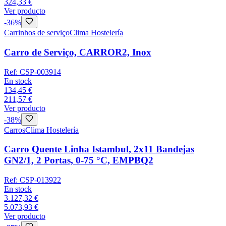
324,33 €
Ver producto
-
36
%
Carrinhos de serviço
Clima Hostelería
Carro de Serviço, CARROR2, Inox
Ref:
CSP-003914
En stock
134,45 €
211,57 €
Ver producto
-
38
%
Carros
Clima Hostelería
Carro Quente Linha Istambul, 2x11 Bandejas
GN2/1, 2 Portas, 0-75 °C, EMPBQ2
Ref:
CSP-013922
En stock
3.127,32 €
5.073,93 €
Ver producto