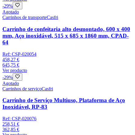
-
29
%
Agotado
Carrinhos de transporte
Casfri
Carrinho de confeitaria alto desmontado, 600 x 400
mm, Aço inoxidável, 515 x 685 x 1860 mm, CPAD-
64
Ref:
CSP-020054
458,27 €
645,75 €
Ver producto
-
29
%
Agotado
Carrinhos de serviço
Casfri
Carrinho de Serviço Multiuso, Plataforma de Aço
Inoxidável, RP-83
Ref:
CSP-020076
258,51 €
362,85 €
Ver producto