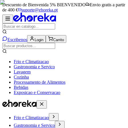
Descuento de Bienvenida 5%
BIENVENIDO
Envio gratis a partir
de 400 €
suporte@ehoreka.pt
Escribenos
Login
Carrito
Frio e Climatizacao
Gastronomia e Servico
Lavagem
Cozinha
Processamento de Alimentos
Bebidas
Exposicao e Conservacao
Frio e Climatizacao
Gastronomia e Servico