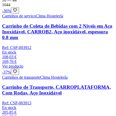
10
—
44
10
44
-
36
%
Carrinhos de serviço
Clima Hostelería
Carrinho de Coleta de Bebidas com 2 Níveis em Aço
Inoxidável, CARROB2, Aço inoxidável, espessura
0.8 mm
Ref:
CSP-003912
En stock
108,03 €
169,76 €
Ver producto
-
37
%
Carrinhos de transporte
Clima Hostelería
Carrinho de Transporte, CARROPLATAFORMA,
Com Rodas, Aço Inoxidável
Ref:
CSP-003913
En stock
205,85 €