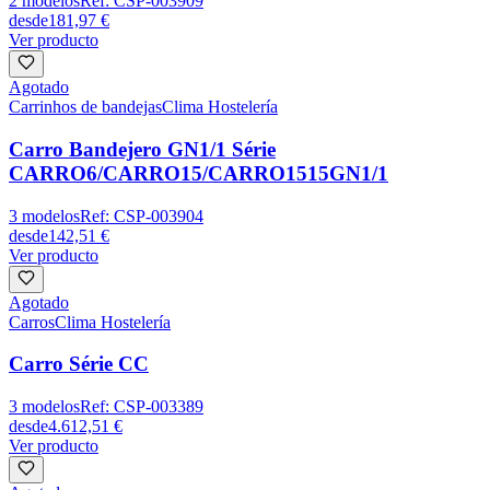
2
modelos
Ref:
CSP-003909
desde
181,97 €
Ver producto
Agotado
Carrinhos de bandejas
Clima Hostelería
Carro Bandejero GN1/1 Série
CARRO6/CARRO15/CARRO1515GN1/1
3
modelos
Ref:
CSP-003904
desde
142,51 €
Ver producto
Agotado
Carros
Clima Hostelería
Carro Série CC
3
modelos
Ref:
CSP-003389
desde
4.612,51 €
Ver producto