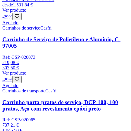
desde
1.531,84 €
Ver producto
-
29
%
Agotado
Carrinhos de serviço
Casfri
Carrinho de Serviço de Polietileno e Alumínio, C-
97005
Ref:
CSP-020073
219,08 €
307,50 €
Ver producto
-
29
%
Agotado
Carrinhos de transporte
Casfri
Carrinho porta-pratos de serviço, DCP-100, 100
pratos, Aço com revestimento epóxi preto
Ref:
CSP-020065
737,21 €
1.045,50 €