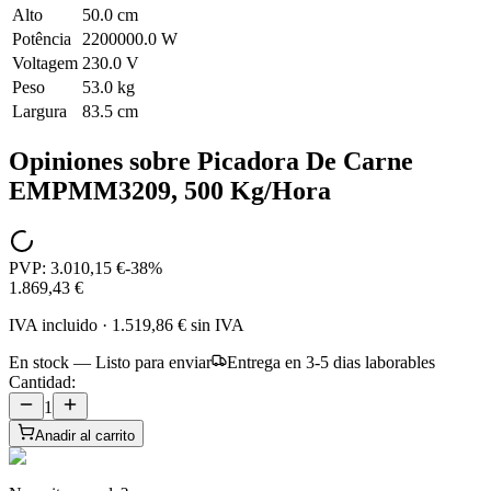
Alto
50.0 cm
Potência
2200000.0 W
Voltagem
230.0 V
Peso
53.0 kg
Largura
83.5 cm
Opiniones sobre
Picadora De Carne
EMPMM3209, 500 Kg/Hora
PVP:
3.010,15 €
-
38
%
1.869,43 €
IVA incluido
·
1.519,86 €
sin IVA
En stock — Listo para enviar
Entrega en 3-5 dias laborables
Cantidad:
1
Anadir al carrito