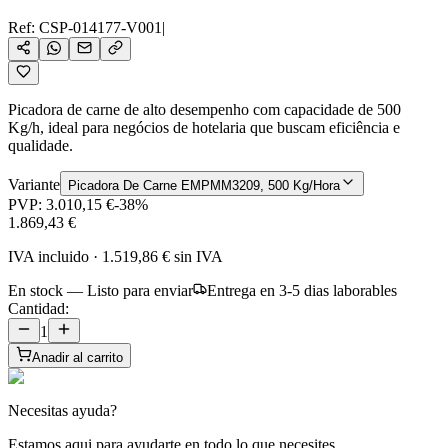
Ref:
CSP-014177-V001
|
Picadora de carne de alto desempenho com capacidade de 500
Kg/h, ideal para negócios de hotelaria que buscam eficiência e
qualidade.
Variante
Picadora De Carne EMPMM3209, 500 Kg/Hora
PVP:
3.010,15 €
-
38
%
1.869,43 €
IVA incluido
·
1.519,86 €
sin IVA
En stock — Listo para enviar
Entrega en 3-5 dias laborables
Cantidad:
1
Anadir al carrito
Necesitas ayuda?
Estamos aqui para ayudarte en todo lo que necesites