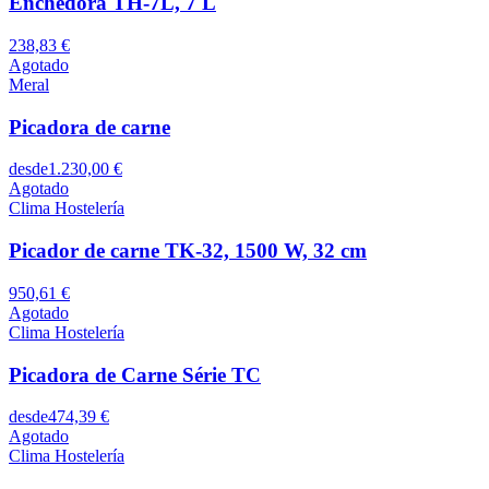
Enchedora TH-7L, 7 L
238,83 €
Agotado
Meral
Picadora de carne
desde
1.230,00 €
Agotado
Clima Hostelería
Picador de carne TK-32, 1500 W, 32 cm
950,61 €
Agotado
Clima Hostelería
Picadora de Carne Série TC
desde
474,39 €
Agotado
Clima Hostelería