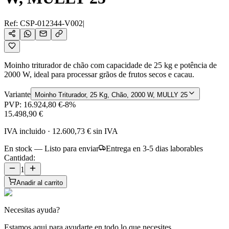
Ref:
CSP-012344-V002
|
Moinho triturador de chão com capacidade de 25 kg e potência de
2000 W, ideal para processar grãos de frutos secos e cacau.
Variante
Moinho Triturador, 25 Kg, Chão, 2000 W, MULLY 25
PVP:
16.924,80 €
-
8
%
15.498,90 €
IVA incluido
·
12.600,73 €
sin IVA
En stock — Listo para enviar
Entrega en 3-5 dias laborables
Cantidad:
1
Anadir al carrito
Necesitas ayuda?
Estamos aqui para ayudarte en todo lo que necesites