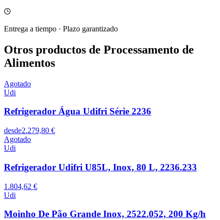
Entrega a tiempo
·
Plazo garantizado
Otros productos de Processamento de
Alimentos
Agotado
Udi
Refrigerador Água Udifri Série 2236
desde
2.279,80 €
Agotado
Udi
Refrigerador Udifri U85L, Inox, 80 L, 2236.233
1.804,62 €
Udi
Moinho De Pão Grande Inox, 2522.052, 200 Kg/h