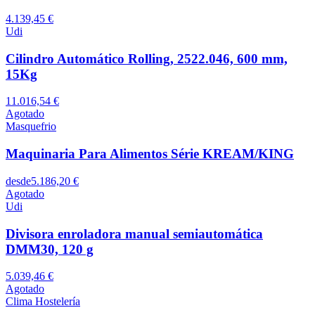
4.139,45 €
Udi
Cilindro Automático Rolling, 2522.046, 600 mm,
15Kg
11.016,54 €
Agotado
Masquefrio
Maquinaria Para Alimentos Série KREAM/KING
desde
5.186,20 €
Agotado
Udi
Divisora enroladora manual semiautomática
DMM30, 120 g
5.039,46 €
Agotado
Clima Hostelería