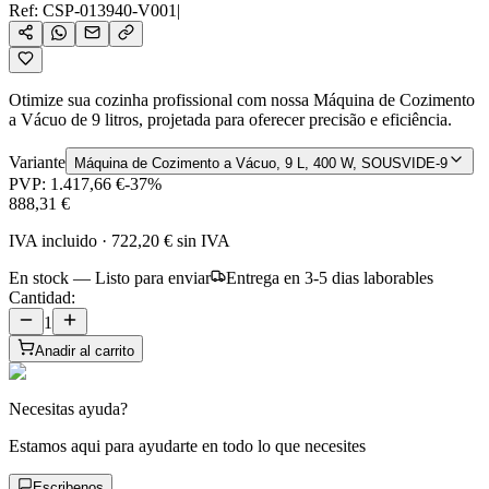
Ref:
CSP-013940-V001
|
Otimize sua cozinha profissional com nossa Máquina de Cozimento
a Vácuo de 9 litros, projetada para oferecer precisão e eficiência.
Variante
Máquina de Cozimento a Vácuo, 9 L, 400 W, SOUSVIDE-9
PVP:
1.417,66 €
-
37
%
888,31 €
IVA incluido
·
722,20 €
sin IVA
En stock — Listo para enviar
Entrega en 3-5 dias laborables
Cantidad:
1
Anadir al carrito
Necesitas ayuda?
Estamos aqui para ayudarte en todo lo que necesites
Escribenos