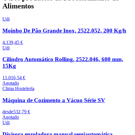
Alimentos
Udi
Moinho De Pão Grande Inox, 2522.052, 200 Kg/h
4.139,45 €
Udi
Cilindro Automático Rolling, 2522.046, 600 mm,
15Kg
11.016,54 €
Agotado
Clima Hostelería
Máquina de Cozimento a Vácuo Série SV
desde
532,79 €
Agotado
Udi
Divisora enroladora manual semiautomática