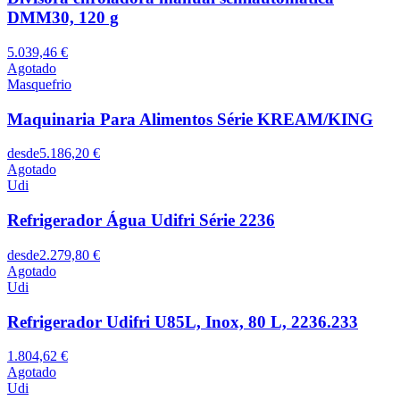
DMM30, 120 g
5.039,46 €
Agotado
Masquefrio
Maquinaria Para Alimentos Série KREAM/KING
desde
5.186,20 €
Agotado
Udi
Refrigerador Água Udifri Série 2236
desde
2.279,80 €
Agotado
Udi
Refrigerador Udifri U85L, Inox, 80 L, 2236.233
1.804,62 €
Agotado
Udi