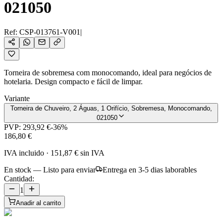
021050
Ref:
CSP-013761-V001
|
Torneira de sobremesa com monocomando, ideal para negócios de
hotelaria. Design compacto e fácil de limpar.
Variante
Torneira de Chuveiro, 2 Águas, 1 Orifício, Sobremesa, Monocomando,
021050
PVP:
293,92 €
-
36
%
186,80 €
IVA incluido
·
151,87 €
sin IVA
En stock — Listo para enviar
Entrega en 3-5 dias laborables
Cantidad:
1
Anadir al carrito