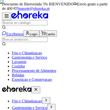
Descuento de Bienvenida 5%
BIENVENIDO
Envio gratis a partir
de 400 €
suporte@ehoreka.pt
Escribenos
Login
Carrito
Frio e Climatizacao
Gastronomia e Servico
Lavagem
Cozinha
Processamento de Alimentos
Bebidas
Exposicao e Conservacao
Frio e Climatizacao
Gastronomia e Servico