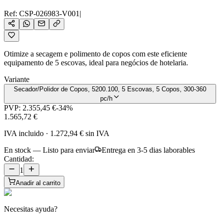
Ref:
CSP-026983-V001
|
Otimize a secagem e polimento de copos com este eficiente
equipamento de 5 escovas, ideal para negócios de hotelaria.
Variante
Secador/Polidor de Copos, 5200.100, 5 Escovas, 5 Copos, 300-360
pc/h
PVP:
2.355,45 €
-
34
%
1.565,72 €
IVA incluido
·
1.272,94 €
sin IVA
En stock — Listo para enviar
Entrega en 3-5 dias laborables
Cantidad:
1
Anadir al carrito
Necesitas ayuda?