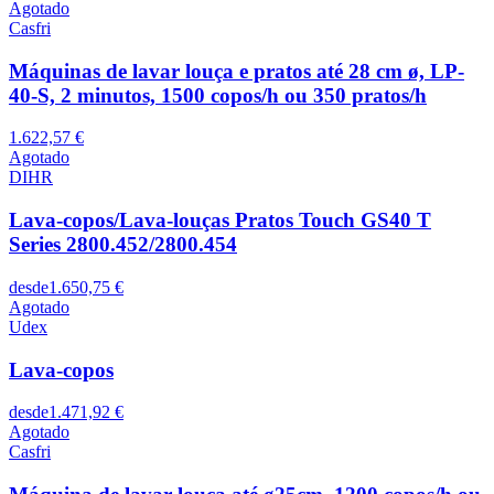
Agotado
Casfri
Máquinas de lavar louça e pratos até 28 cm ø, LP-
40-S, 2 minutos, 1500 copos/h ou 350 pratos/h
1.622,57 €
Agotado
DIHR
Lava-copos/Lava-louças Pratos Touch GS40 T
Series 2800.452/2800.454
desde
1.650,75 €
Agotado
Udex
Lava-copos
desde
1.471,92 €
Agotado
Casfri