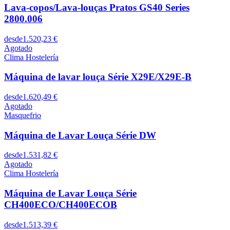
Lava-copos/Lava-louças Pratos GS40 Series
2800.006
desde
1.520,23 €
Agotado
Clima Hostelería
Máquina de lavar louça Série X29E/X29E-B
desde
1.620,49 €
Agotado
Masquefrio
Máquina de Lavar Louça Série DW
desde
1.531,82 €
Agotado
Clima Hostelería
Máquina de Lavar Louça Série
CH400ECO/CH400ECOB
desde
1.513,39 €