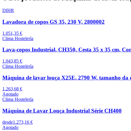
DIHR
Lavadora de copos GS 35, 230 V, 2800002
1.051,35 €
Clima Hostelería
Lava-copos Industrial, CH350, Cesta 35 x 35 cm, Com
1.043,85 €
Clima Hostelería
Máquina de lavar louça X25E, 2790 W, tamanho da c
1.263,68 €
Agotado
Clima Hostelería
Máquina de Lavar Louça Industrial Série CH400
desde
1.273,16 €
Agotado