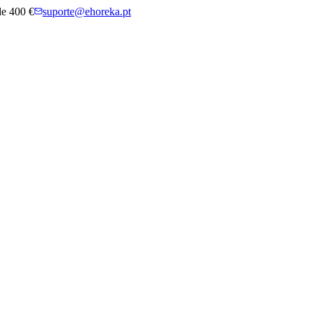
 de 400 €
suporte@ehoreka.pt