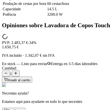
Produção de cestas por hora
60 cestas/hora
Capacidade
14.5 L
Potência
3200.0 W
Opiniones sobre
Lavadora de Copos Touch 
PVP:
2.483,37 €
-
34
%
1.650,75 €
IVA incluido
·
1.342,07 €
sin IVA
En stock — Listo para enviar
Entrega en 3-5 dias laborables
Cantidad:
1
Anadir al carrito
Necesitas ayuda?
Estamos aqui para ayudarte en todo lo que necesites