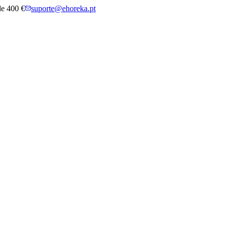
 de 400 €
suporte@ehoreka.pt