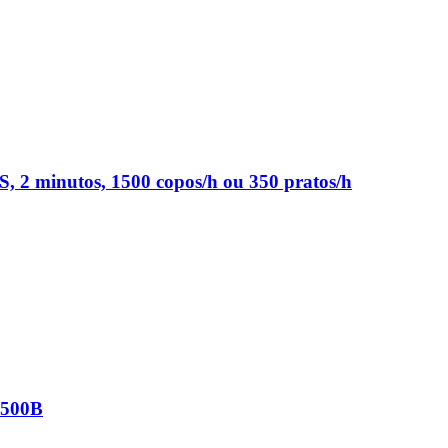
S, 2 minutos, 1500 copos/h ou 350 pratos/h
A500B