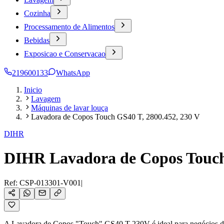
Cozinha
Processamento de Alimentos
Bebidas
Exposicao e Conservacao
219600133
WhatsApp
Inicio
Lavagem
Máquinas de lavar louça
Lavadora de Copos Touch GS40 T, 2800.452, 230 V
DIHR
DIHR Lavadora de Copos Touch 
Ref:
CSP-013301-V001
|
A Lavadora de Copos "Touch" GS40 T 230V é ideal para negócios de h