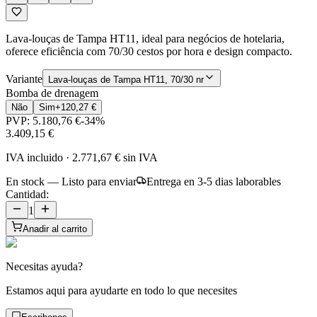
Lava-louças de Tampa HT11, ideal para negócios de hotelaria,
oferece eficiência com 70/30 cestos por hora e design compacto.
Variante
Lava-louças de Tampa HT11, 70/30 nr
Bomba de drenagem
Não
Sim
+
120,27 €
PVP:
5.180,76 €
-
34
%
3.409,15 €
IVA incluido
·
2.771,67 €
sin IVA
En stock — Listo para enviar
Entrega en 3-5 dias laborables
Cantidad:
1
Anadir al carrito
Necesitas ayuda?
Estamos aqui para ayudarte en todo lo que necesites