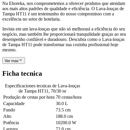
Na Ehoreka, nos comprometemos a oferecer produtos que atendam
aos mais altos padrões de qualidade e eficiência. O Lava-louças de
Tampa HT11 é um testemunho do nosso compromisso com a
excelência no setor de hotelaria.
Invista em um lava-louças que não só melhorará a eficiência do seu
negócio, mas também lhe proporcionará tranquilidade graças ao seu
desempenho confiável e duradouro. Descubra como o Lava-louças
de Tampa HT11 pode transformar sua cozinha profissional hoje
mesmo.
Ver mas
Ficha tecnica
Especificaciones tecnicas de
Lava-louças
de Tampa HT11, 70/30 nr
Produção de cestas por hora
70 cestas/hora
Capacidade
30.0 L
Fundo
73.5 cm
Alto
188.0 cm
Potência
10200.0 W
Largura
72.0 cm