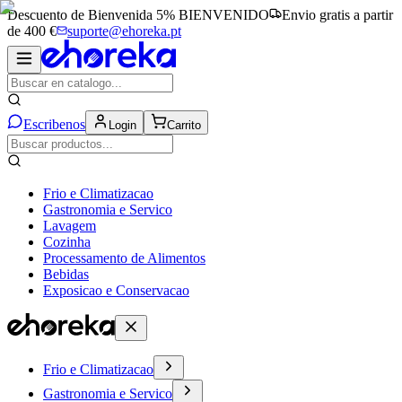
Descuento de Bienvenida 5%
BIENVENIDO
Envio gratis a partir
de 400 €
suporte@ehoreka.pt
Escribenos
Login
Carrito
Frio e Climatizacao
Gastronomia e Servico
Lavagem
Cozinha
Processamento de Alimentos
Bebidas
Exposicao e Conservacao
Frio e Climatizacao
Gastronomia e Servico