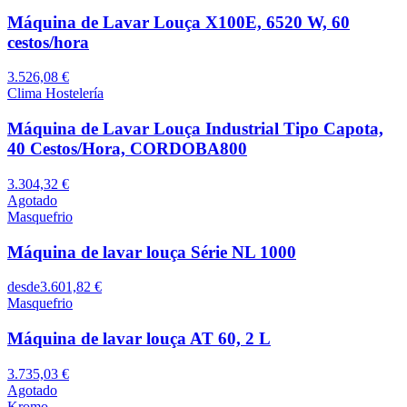
Máquina de Lavar Louça X100E, 6520 W, 60
cestos/hora
3.526,08 €
Clima Hostelería
Máquina de Lavar Louça Industrial Tipo Capota,
40 Cestos/Hora, CORDOBA800
3.304,32 €
Agotado
Masquefrio
Máquina de lavar louça Série NL 1000
desde
3.601,82 €
Masquefrio
Máquina de lavar louça AT 60, 2 L
3.735,03 €
Agotado
Kromo