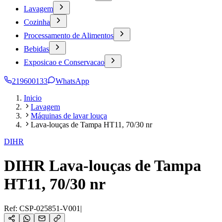
Lavagem
Cozinha
Processamento de Alimentos
Bebidas
Exposicao e Conservacao
219600133
WhatsApp
Inicio
Lavagem
Máquinas de lavar louça
Lava-louças de Tampa HT11, 70/30 nr
DIHR
DIHR Lava-louças de Tampa
HT11, 70/30 nr
Ref:
CSP-025851-V001
|