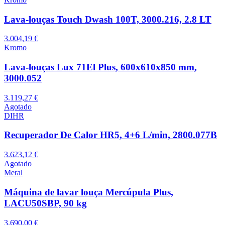
Lava-louças Touch Dwash 100T, 3000.216, 2.8 LT
3.004,19 €
Kromo
Lava-louças Lux 71El Plus, 600x610x850 mm,
3000.052
3.119,27 €
Agotado
DIHR
Recuperador De Calor HR5, 4+6 L/min, 2800.077B
3.623,12 €
Agotado
Meral
Máquina de lavar louça Mercúpula Plus,
LACU50SBP, 90 kg
3.690,00 €