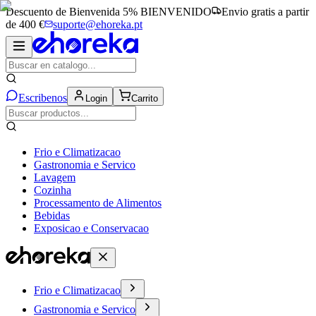
Descuento de Bienvenida 5%
BIENVENIDO
Envio gratis a partir
de 400 €
suporte@ehoreka.pt
Escribenos
Login
Carrito
Frio e Climatizacao
Gastronomia e Servico
Lavagem
Cozinha
Processamento de Alimentos
Bebidas
Exposicao e Conservacao
Frio e Climatizacao
Gastronomia e Servico