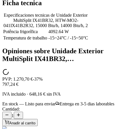
Ficha tecnica
Especificaciones tecnicas de
Unidade Exterior
MultiSplit IX41BR32, HTW-MO2-
041IX41B2R32, 15000 Btu/h, 14000 Btu/h, 2
Potência frigorífica
4092.64 W
Temperatura de trabalho
-15~24°C / -15~50°C
Opiniones sobre
Unidade Exterior
MultiSplit IX41BR32,…
PVP:
1.270,70 €
-
37
%
797,24 €
IVA incluido
·
648,16 €
sin IVA
En stock — Listo para enviar
Entrega en 3-5 dias laborables
Cantidad:
1
Anadir al carrito