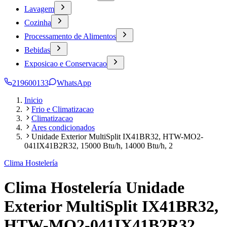
Lavagem
Cozinha
Processamento de Alimentos
Bebidas
Exposicao e Conservacao
219600133
WhatsApp
Inicio
Frio e Climatizacao
Climatizacao
Ares condicionados
Unidade Exterior MultiSplit IX41BR32, HTW-MO2-
041IX41B2R32, 15000 Btu/h, 14000 Btu/h, 2
Clima Hostelería
Clima Hostelería Unidade
Exterior MultiSplit IX41BR32,
HTW-MO2-041IX41B2R32,