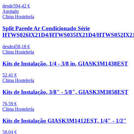
desde
594,42 €
Agotado
Clima Hostelería
Split Parede Ar Condicionado Série
HTWS026IX21D4/HTWS035IX21D4/HTWS052IX2
desde
458,18 €
Clima Hostelería
Kits de Instalação, 1/4 - 3/8 in, GIASK3M1438EST
52,41 €
Clima Hostelería
Kits de Instalação, 3/8" - 5/8", GIASK3M3858EST
76,59 €
Clima Hostelería
Kits de Instalação GIASK3M1412EST, 1/4" - 1/2"
58,04 €