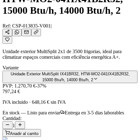
15000 Btu/h, 14000 Btu/h, 2
Ref:
CSP-013835-V001
|
Unidade exterior MultiSplit 2x1 de 3500 frigorias, ideal para
climatizar espaços comerciais com eficiência energética A+.
Variante
Unidade Exterior MultiSplit IX41BR32, HTW-MO2-041IX41B2R32,
15000 Btu/h, 14000 Btu/h, 2
PVP:
1.270,70 €
-
37
%
797,24 €
IVA incluido
·
648,16 €
sin IVA
En stock — Listo para enviar
Entrega en 3-5 dias laborables
Cantidad:
1
Anadir al carrito