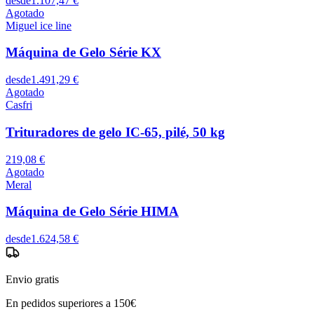
desde
1.107,47 €
Agotado
Miguel ice line
Máquina de Gelo Série KX
desde
1.491,29 €
Agotado
Casfri
Trituradores de gelo IC-65, pilé, 50 kg
219,08 €
Agotado
Meral
Máquina de Gelo Série HIMA
desde
1.624,58 €
Envio gratis
En pedidos superiores a 150€