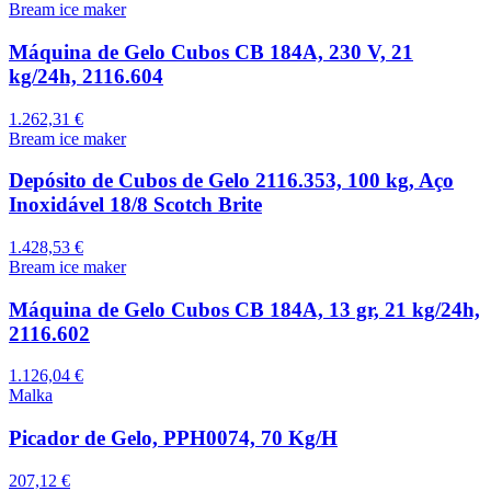
Bream ice maker
Máquina de Gelo Cubos CB 184A, 230 V, 21
kg/24h, 2116.604
1.262,31 €
Bream ice maker
Depósito de Cubos de Gelo 2116.353, 100 kg, Aço
Inoxidável 18/8 Scotch Brite
1.428,53 €
Bream ice maker
Máquina de Gelo Cubos CB 184A, 13 gr, 21 kg/24h,
2116.602
1.126,04 €
Malka
Picador de Gelo, PPH0074, 70 Kg/H
207,12 €