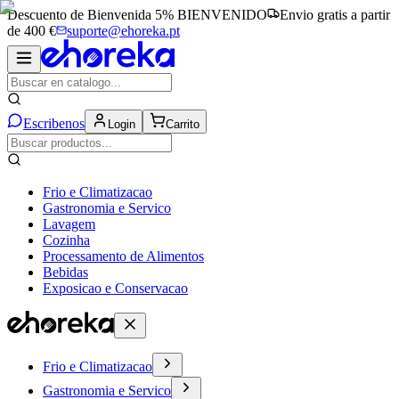
Descuento de Bienvenida 5%
BIENVENIDO
Envio gratis a partir
de 400 €
suporte@ehoreka.pt
Escribenos
Login
Carrito
Frio e Climatizacao
Gastronomia e Servico
Lavagem
Cozinha
Processamento de Alimentos
Bebidas
Exposicao e Conservacao
Frio e Climatizacao
Gastronomia e Servico