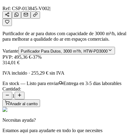
Ref:
CSP-013845-V002
|
Purificador de ar para dutos com capacidade de 3000 m³/h, ideal
para melhorar a qualidade do ar em espaços comerciais.
Variante
Purificador Para Dutos, 3000 m³/h, HTW-PD3000
PVP:
495,36 €
-
37
%
314,01 €
IVA incluido
·
255,29 €
sin IVA
En stock — Listo para enviar
Entrega en 3-5 dias laborables
Cantidad:
1
Anadir al carrito
Necesitas ayuda?
Estamos aqui para ayudarte en todo lo que necesites