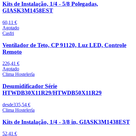
Kits de Instalação, 1/4 - 5/8 Polegadas,
GIASK3M1458EST
60,11 €
Agotado
Casfri
Ventilador de Teto, CP 91120, Luz LED, Controle
Remoto
226,41 €
Agotado
Clima Hostelería
Desumidificador Série
HTWDB30X11R29/HTWDB50X11R29
desde
335,54 €
Clima Hostelería
Kits de Instalação, 1/4 - 3/8 in, GIASK3M1438EST
52,41 €