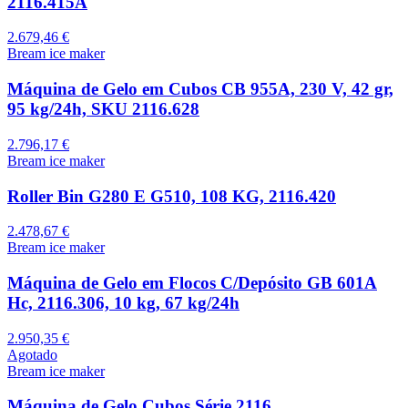
2116.415A
2.679,46 €
Bream ice maker
Máquina de Gelo em Cubos CB 955A, 230 V, 42 gr,
95 kg/24h, SKU 2116.628
2.796,17 €
Bream ice maker
Roller Bin G280 E G510, 108 KG, 2116.420
2.478,67 €
Bream ice maker
Máquina de Gelo em Flocos C/Depósito GB 601A
Hc, 2116.306, 10 kg, 67 kg/24h
2.950,35 €
Agotado
Bream ice maker
Máquina de Gelo Cubos Série 2116