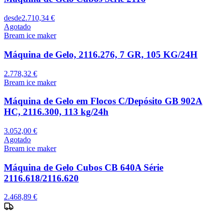
desde
2.710,34 €
Agotado
Bream ice maker
Máquina de Gelo, 2116.276, 7 GR, 105 KG/24H
2.778,32 €
Bream ice maker
Máquina de Gelo em Flocos C/Depósito GB 902A
HC, 2116.300, 113 kg/24h
3.052,00 €
Agotado
Bream ice maker
Máquina de Gelo Cubos CB 640A Série
2116.618/2116.620
2.468,89 €