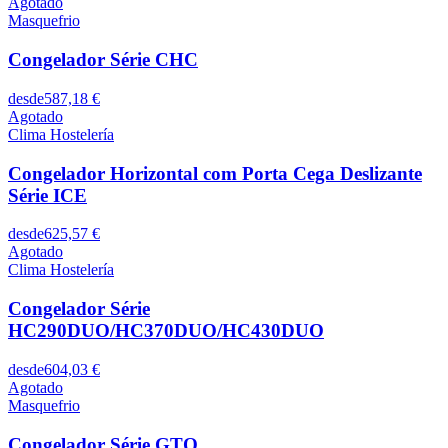
Agotado
Masquefrio
Congelador Série CHC
desde
587,18 €
Agotado
Clima Hostelería
Congelador Horizontal com Porta Cega Deslizante
Série ICE
desde
625,57 €
Agotado
Clima Hostelería
Congelador Série
HC290DUO/HC370DUO/HC430DUO
desde
604,03 €
Agotado
Masquefrio
Congelador Série GTO