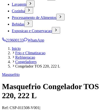
Lavagem
Cozinha
Processamento de Alimentos
Bebidas
Exposicao e Conservacao
219600133
WhatsApp
Inicio
Frio e Climatizacao
Refrigeracao
Congeladores
Congelador TOS 220, 222 L
Masquefrio
Masquefrio Congelador TOS
220, 222 L
Ref:
CSP-011508-V001
|