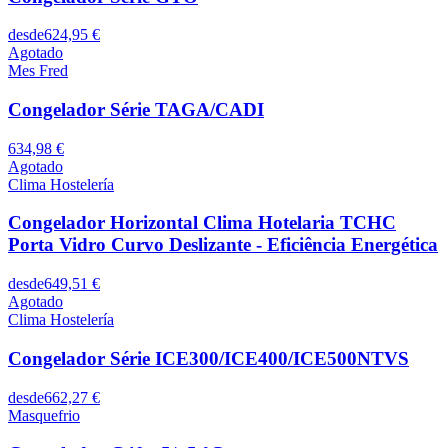
desde
624,95 €
Agotado
Mes Fred
Congelador Série TAGA/CADI
634,98 €
Agotado
Clima Hostelería
Congelador Horizontal Clima Hotelaria TCHC
Porta Vidro Curvo Deslizante - Eficiência Energética
desde
649,51 €
Agotado
Clima Hostelería
Congelador Série ICE300/ICE400/ICE500NTVS
desde
662,27 €
Masquefrio