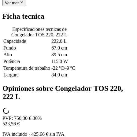
Ver mas
Ficha tecnica
Especificaciones tecnicas de
Congelador TOS 220, 222 L
Capacidade
222.0 L
Fundo
67.0 cm
Alto
89.5 cm
Potência
115.0 W
Temperatura de trabalho
-22 ºC/-9 ºC
Largura
84.0 cm
Opiniones sobre
Congelador TOS 220,
222 L
PVP:
750,30 €
-
30
%
523,56 €
IVA incluido
·
425,66 €
sin IVA