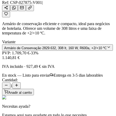
Ref:
CSP-027875-V001
|
Armário de conservação eficiente e compacto, ideal para negócios
de hotelaria. Oferece um volume de 308 litros e uma faixa de
temperatura de +2/+10 ºC.
Variante
Armário de Conservação 2829.632, 308 lt, 160 W, R600a, +2/+10 ºC
PVP:
1.709,70 €
-
33
%
1.140,81 €
IVA incluido
·
927,49 €
sin IVA
En stock — Listo para enviar
Entrega en 3-5 dias laborables
Cantidad:
1
Anadir al carrito
Necesitas ayuda?
Estamos aqui para ayudarte en todo lo que necesites