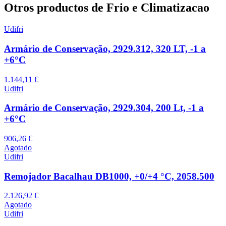
Otros productos de Frio e Climatizacao
Udifri
Armário de Conservação, 2929.312, 320 LT, -1 a
+6°C
1.144,11 €
Udifri
Armário de Conservação, 2929.304, 200 Lt, -1 a
+6°C
906,26 €
Agotado
Udifri
Remojador Bacalhau DB1000, +0/+4 °C, 2058.500
2.126,92 €
Agotado
Udifri