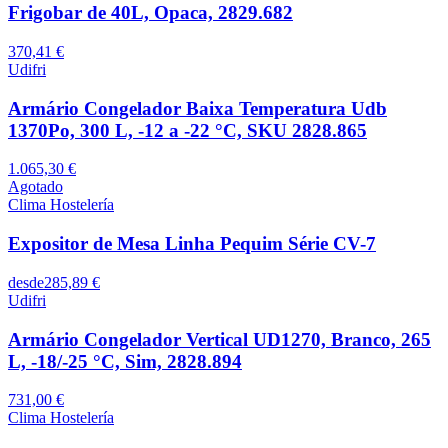
Frigobar de 40L, Opaca, 2829.682
370,41 €
Udifri
Armário Congelador Baixa Temperatura Udb
1370Po, 300 L, -12 a -22 °C, SKU 2828.865
1.065,30 €
Agotado
Clima Hostelería
Expositor de Mesa Linha Pequim Série CV-7
desde
285,89 €
Udifri
Armário Congelador Vertical UD1270, Branco, 265
L, -18/-25 °C, Sim, 2828.894
731,00 €
Clima Hostelería