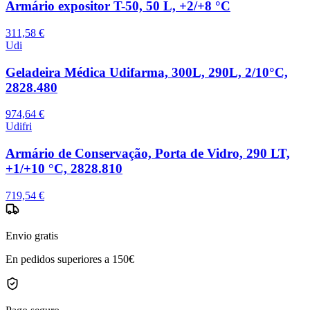
Armário expositor T-50, 50 L, +2/+8 °C
311,58 €
Udi
Geladeira Médica Udifarma, 300L, 290L, 2/10°C,
2828.480
974,64 €
Udifri
Armário de Conservação, Porta de Vidro, 290 LT,
+1/+10 °C, 2828.810
719,54 €
Envio gratis
En pedidos superiores a 150€