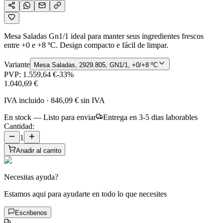
Mesa Saladas Gn1/1 ideal para manter seus ingredientes frescos
entre +0 e +8 ºC. Design compacto e fácil de limpar.
Variante
Mesa Saladas, 2929.805, GN1/1, +0/+8 ºC
PVP:
1.559,64 €
-
33
%
1.040,69 €
IVA incluido
·
846,09 €
sin IVA
En stock — Listo para enviar
Entrega en 3-5 dias laborables
Cantidad:
1
Anadir al carrito
Necesitas ayuda?
Estamos aqui para ayudarte en todo lo que necesites
Escribenos