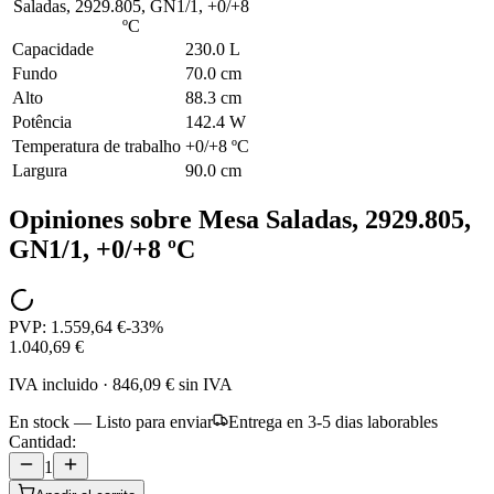
Saladas, 2929.805, GN1/1, +0/+8
ºC
Capacidade
230.0 L
Fundo
70.0 cm
Alto
88.3 cm
Potência
142.4 W
Temperatura de trabalho
+0/+8 ºC
Largura
90.0 cm
Opiniones sobre
Mesa Saladas, 2929.805,
GN1/1, +0/+8 ºC
PVP:
1.559,64 €
-
33
%
1.040,69 €
IVA incluido
·
846,09 €
sin IVA
En stock — Listo para enviar
Entrega en 3-5 dias laborables
Cantidad:
1