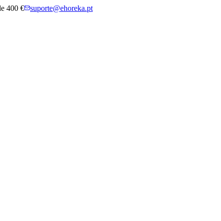
 de 400 €
suporte@ehoreka.pt