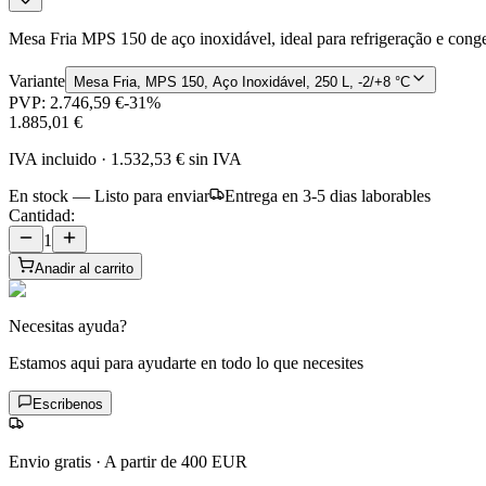
Mesa Fria MPS 150 de aço inoxidável, ideal para refrigeração e cong
Variante
Mesa Fria, MPS 150, Aço Inoxidável, 250 L, -2/+8 °C
PVP:
2.746,59 €
-
31
%
1.885,01 €
IVA incluido
·
1.532,53 €
sin IVA
En stock — Listo para enviar
Entrega en 3-5 dias laborables
Cantidad:
1
Anadir al carrito
Necesitas ayuda?
Estamos aqui para ayudarte en todo lo que necesites
Escribenos
Envio gratis
·
A partir de 400 EUR