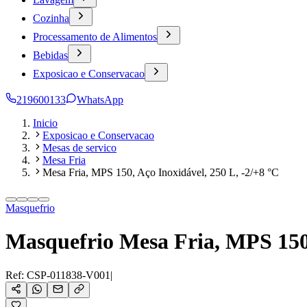
Cozinha
Processamento de Alimentos
Bebidas
Exposicao e Conservacao
219600133
WhatsApp
Inicio
Exposicao e Conservacao
Mesas de servico
Mesa Fria
Mesa Fria, MPS 150, Aço Inoxidável, 250 L, -2/+8 °C
Masquefrio
Masquefrio Mesa Fria, MPS 150,
Ref:
CSP-011838-V001
|