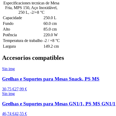
Especificaciones tecnicas de
Mesa
Fria, MPS 150, Aço Inoxidável,
250 L, -2/+8 °C
Capacidade
250.0 L
Fundo
60.0 cm
Alto
85.0 cm
Potência
220.0 W
Temperatura de trabalho
-2 / +8 °C
Largura
149.2 cm
Accesorios compatibles
Sin img
Grelhas e Suportes para Mesas Snack, PS MS
30,75 €
27,99 €
Sin img
Grelhas e Suportes para Mesas GN1/1, PS MS GN1/1
46,74 €
42,55 €