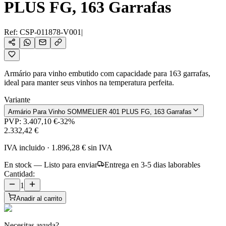
PLUS FG, 163 Garrafas
Ref:
CSP-011878-V001
|
Armário para vinho embutido com capacidade para 163 garrafas,
ideal para manter seus vinhos na temperatura perfeita.
Variante
Armário Para Vinho SOMMELIER 401 PLUS FG, 163 Garrafas
PVP:
3.407,10 €
-
32
%
2.332,42 €
IVA incluido
·
1.896,28 €
sin IVA
En stock — Listo para enviar
Entrega en 3-5 dias laborables
Cantidad:
1
Anadir al carrito
Necesitas ayuda?