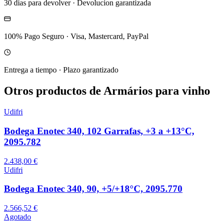
30 dias para devolver
·
Devolucion garantizada
100% Pago Seguro
·
Visa, Mastercard, PayPal
Entrega a tiempo
·
Plazo garantizado
Otros productos de Armários para vinho
Udifri
Bodega Enotec 340, 102 Garrafas, +3 a +13°C,
2095.782
2.438,00 €
Udifri
Bodega Enotec 340, 90, +5/+18°C, 2095.770
2.566,52 €
Agotado