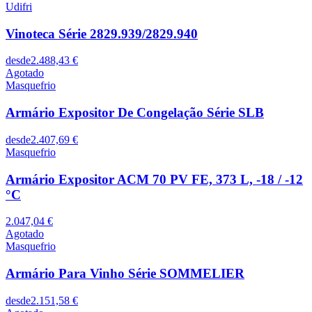
Udifri
Vinoteca Série 2829.939/2829.940
desde
2.488,43 €
Agotado
Masquefrio
Armário Expositor De Congelação Série SLB
desde
2.407,69 €
Masquefrio
Armário Expositor ACM 70 PV FE, 373 L, -18 / -12
°C
2.047,04 €
Agotado
Masquefrio
Armário Para Vinho Série SOMMELIER
desde
2.151,58 €