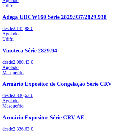
Agotado
Udifri
Adega UDCW160 Série 2829.937/2829.938
desde
2.135,88 €
Agotado
Udifri
Vinoteca Série 2829.94
desde
2.080,43 €
Agotado
Masquefrio
Armário Expositor de Congelação Série CRV
desde
2.336,63 €
Agotado
Masquefrio
Armário Expositor Série CRV AE
desde
2.336,63 €