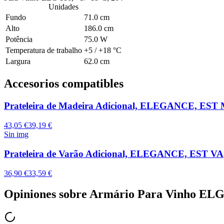
Unidades
Fundo
71.0 cm
Alto
186.0 cm
Potência
75.0 W
Temperatura de trabalho
+5 / +18 °C
Largura
62.0 cm
Accesorios compatibles
Prateleira de Madeira Adicional, ELEGANCE, EST
43,05 €
39,19 €
Sin img
Prateleira de Varão Adicional, ELEGANCE, EST VA
36,90 €
33,59 €
Opiniones sobre
Armário Para Vinho ELG 