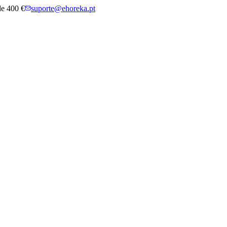
 de 400 €
suporte@ehoreka.pt