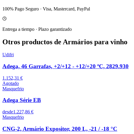
100% Pago Seguro
·
Visa, Mastercard, PayPal
Entrega a tiempo
·
Plazo garantizado
Otros productos de Armários para vinho
Udifri
Adega, 46 Garrafas, +2/+12 - +12/+20 ºC, 2829.930
1.152,31 €
Agotado
Masquefrio
Adega Série EB
desde
1.227,86 €
Masquefrio
CNG-2, Armário Expositor, 200 L, -21 / -18 °C