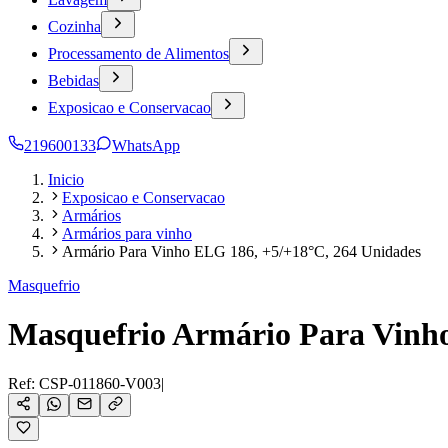
Cozinha
Processamento de Alimentos
Bebidas
Exposicao e Conservacao
219600133
WhatsApp
Inicio
Exposicao e Conservacao
Armários
Armários para vinho
Armário Para Vinho ELG 186, +5/+18°C, 264 Unidades
Masquefrio
Masquefrio Armário Para Vinho
Ref:
CSP-011860-V003
|