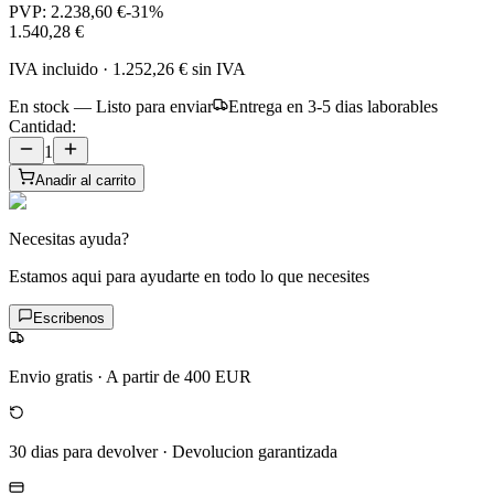
PVP:
2.238,60 €
-
31
%
1.540,28 €
IVA incluido
·
1.252,26 €
sin IVA
En stock — Listo para enviar
Entrega en 3-5 dias laborables
Cantidad:
1
Anadir al carrito
Necesitas ayuda?
Estamos aqui para ayudarte en todo lo que necesites
Escribenos
Envio gratis
·
A partir de 400 EUR
30 dias para devolver
·
Devolucion garantizada