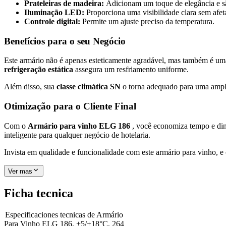
Prateleiras de madeira:
Adicionam um toque de elegância e sã
Iluminação LED:
Proporciona uma visibilidade clara sem afeta
Controle digital:
Permite um ajuste preciso da temperatura.
Benefícios para o seu Negócio
Este armário não é apenas esteticamente agradável, mas também é um
refrigeração estática
assegura um resfriamento uniforme.
Além disso, sua
classe climática SN
o torna adequado para uma ampla
Otimização para o Cliente Final
Com o
Armário para vinho ELG 186
, você economiza tempo e din
inteligente para qualquer negócio de hotelaria.
Invista em qualidade e funcionalidade com este armário para vinho, e
Ver mas
Ficha tecnica
Especificaciones tecnicas de
Armário
Para Vinho ELG 186, +5/+18°C, 264