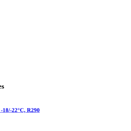
es
 -18/-22°C, R290