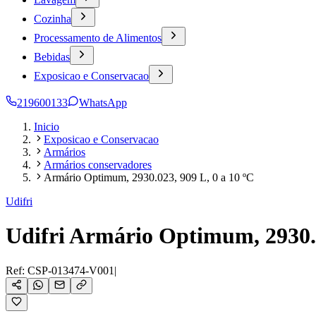
Cozinha
Processamento de Alimentos
Bebidas
Exposicao e Conservacao
219600133
WhatsApp
Inicio
Exposicao e Conservacao
Armários
Armários conservadores
Armário Optimum, 2930.023, 909 L, 0 a 10 ºC
Udifri
Udifri Armário Optimum, 2930.0
Ref:
CSP-013474-V001
|