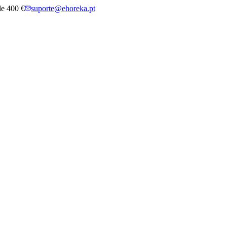
 de 400 €
suporte@ehoreka.pt