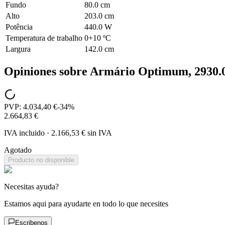
Fundo
80.0 cm
Alto
203.0 cm
Potência
440.0 W
Temperatura de trabalho
0+10 ºC
Largura
142.0 cm
Opiniones sobre
Armário Optimum, 2930.02
PVP:
4.034,40 €
-
34
%
2.664,83 €
IVA incluido
·
2.166,53 €
sin IVA
Agotado
Producto no disponible
Necesitas ayuda?
Estamos aqui para ayudarte en todo lo que necesites
Escribenos