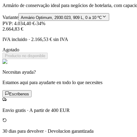
Armário de conservação ideal para negócios de hotelaria, com capacida
Variante
Armário Optimum, 2930.023, 909 L, 0 a 10 ºC
PVP:
4.034,40 €
-
34
%
2.664,83 €
IVA incluido
·
2.166,53 €
sin IVA
Agotado
Producto no disponible
Necesitas ayuda?
Estamos aqui para ayudarte en todo lo que necesites
Escribenos
Envio gratis
·
A partir de 400 EUR
30 dias para devolver
·
Devolucion garantizada