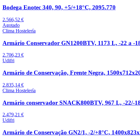
Bodega Enotec 340, 90, +5/+18°C, 2095.770
2.566,52 €
Agotado
Clima Hostelería
Armário Conservador GN1200BTV, 1173 L, -22 a -18 
2.706,23 €
Udifri
Armário de Conservação, Frente Negra, 1500x712x2
2.835,14 €
Clima Hostelería
Armário conservador SNACK800BTV, 967 L, -22/-18
2.479,21 €
Udifri
Armário de Conservação GN2/1, -2/+8°C, 1400x823