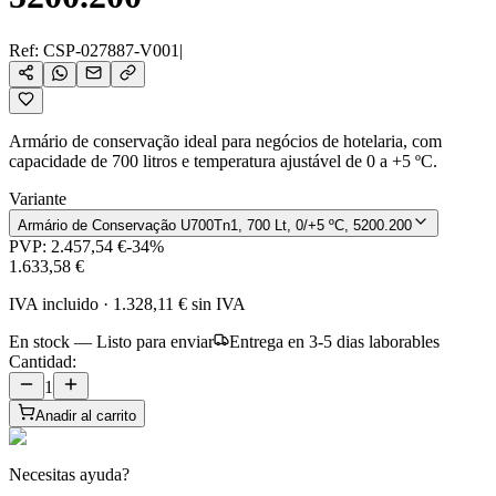
Ref:
CSP-027887-V001
|
Armário de conservação ideal para negócios de hotelaria, com
capacidade de 700 litros e temperatura ajustável de 0 a +5 ºC.
Variante
Armário de Conservação U700Tn1, 700 Lt, 0/+5 ºC, 5200.200
PVP:
2.457,54 €
-
34
%
1.633,58 €
IVA incluido
·
1.328,11 €
sin IVA
En stock — Listo para enviar
Entrega en 3-5 dias laborables
Cantidad:
1
Anadir al carrito
Necesitas ayuda?