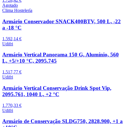
1.728,42 €
Agotado
Clima Hostelería
Armário Conservador SNACK400BTV, 500 L, -22
a -18 °C
1.592,14 €
Udifri
Armário Vertical Panorama 150 G, Alumínio, 560
L, +5/+10 °C, 2095.745
1.517,77 €
Udifri
Armário Vertical Conservação Drink Spot Vip,
2095.761, 1040 L, +2 °C
1.770,33 €
Udifri
Armário de Conservação SLDG750, 2828.900, +1 a