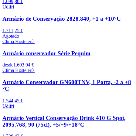
1.699,80 €
Udifri
Armário de Conservação 2828.840, +1 a +10°C
1.711,25 €
Agotado
Clima Hostelería
Armário conservador Série Pequim
desde
1.603,94 €
Clima Hostelería
Armário Conservador GN600TNV, 1 Porta, -2 a +8
°C
1.544,45 €
Udifri
Armário Vertical Conservação Drink 410 G Spot,
2095.768, 90 (75cl), +5/+9/+18°C