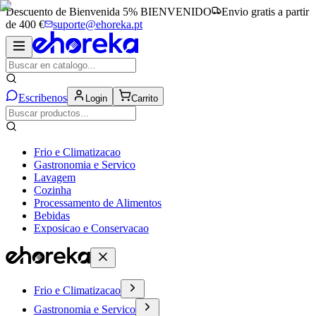
Descuento de Bienvenida 5%
BIENVENIDO
Envio gratis a partir
de 400 €
suporte@ehoreka.pt
Escribenos
Login
Carrito
Frio e Climatizacao
Gastronomia e Servico
Lavagem
Cozinha
Processamento de Alimentos
Bebidas
Exposicao e Conservacao
Frio e Climatizacao
Gastronomia e Servico