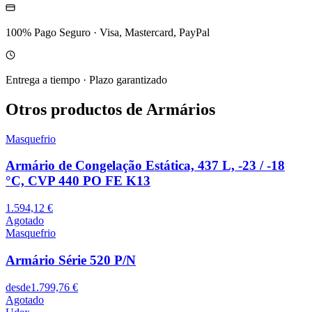
100% Pago Seguro
·
Visa, Mastercard, PayPal
Entrega a tiempo
·
Plazo garantizado
Otros productos de Armários
Masquefrio
Armário de Congelação Estática, 437 L, -23 / -18
°C, CVP 440 PO FE K13
1.594,12 €
Agotado
Masquefrio
Armário Série 520 P/N
desde
1.799,76 €
Agotado