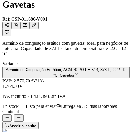
Gavetas
Ref:
CSP-011686-V001
|
Armário de congelação estática com gavetas, ideal para negócios de
hotelaria. Capacidade de 373 L e faixa de temperatura de -22 a -12
°C.
Variante
Armário de Congelação Estática, ACM 70 PO FE K14, 373 L, -22 / -12
°C, Gavetas
PVP:
2.570,70 €
-
31
%
1.764,30 €
IVA incluido
·
1.434,39 €
sin IVA
En stock — Listo para enviar
Entrega en 3-5 dias laborables
Cantidad:
1
Anadir al carrito