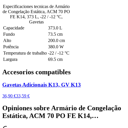
Especificaciones tecnicas de
Armário
de Congelação Estática, ACM 70 PO
FE K14, 373 L, -22 / -12 °C,
Gavetas
Capacidade
373.0 L
Fundo
73.5 cm
Alto
200.0 cm
Potência
380.0 W
Temperatura de trabalho
-22 / -12 °C
Largura
69.5 cm
Accesorios compatibles
Gavetas Adicionais K13, GV K13
36,90 €
33,59 €
Opiniones sobre
Armário de Congelação
Estática, ACM 70 PO FE K14,…