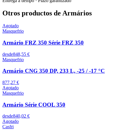
Entrega a tiempo
·
Plazo garantizado
Otros productos de Armários
Agotado
Masquefrio
Armário FRZ 350 Série FRZ 350
desde
848,55 €
Masquefrio
Armário CNG 350 DP, 233 L, -25 / -17 °C
877,27 €
Agotado
Masquefrio
Armário Série COOL 350
desde
840,02 €
Agotado
Casfri