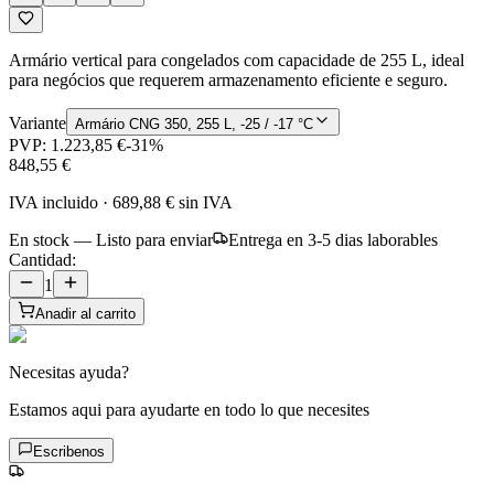
Armário vertical para congelados com capacidade de 255 L, ideal
para negócios que requerem armazenamento eficiente e seguro.
Variante
Armário CNG 350, 255 L, -25 / -17 °C
PVP:
1.223,85 €
-
31
%
848,55 €
IVA incluido
·
689,88 €
sin IVA
En stock — Listo para enviar
Entrega en 3-5 dias laborables
Cantidad:
1
Anadir al carrito
Necesitas ayuda?
Estamos aqui para ayudarte en todo lo que necesites
Escribenos