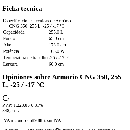
Ficha tecnica
Especificaciones tecnicas de
Armário
CNG 350, 255 L, -25 / -17 °C
Capacidade
255.0 L
Fundo
65.0 cm
Alto
173.0 cm
Potência
105.0 W
Temperatura de trabalho
-25 / -17 °C
Largura
60.0 cm
Opiniones sobre
Armário CNG 350, 255
L, -25 / -17 °C
PVP:
1.223,85 €
-
31
%
848,55 €
IVA incluido
·
689,88 €
sin IVA