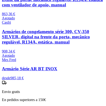
com ventilador de apoio, manual
863,36 €
Agotado
Casfri
Armários de congelamento série 300, CV-350
SILVER, digital na frente da porta, mecânico
regulável, R134A, estática, manual
908,34 €
Agotado
Mes Fred
Armário Série AR BT INOX
desde
985,18 €
Envio gratis
En pedidos superiores a 150€