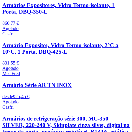
Armários Expositores, Vidro Termo-isolante, 1
Porta, DBQ-350-L
860,77 €
Agotado
Casfri
Armário Expositor, Vidro Termo-isolante, 2°C a
10°C, 1 Porta, DBQ-425-L
831,55 €
Agotado
Mes Fred
Armário Série AR TN INOX
desde
925,45 €
Agotado
Casfri
Armários de refrigeração série 300, MC-350
SILVER, 220-240 V, Skinplate cinza silver, digital na
frente da porta, mecânico regulável, R134A, estática