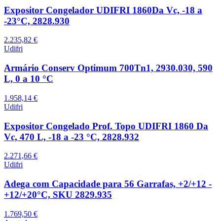
Expositor Congelador UDIFRI 1860Da Vc, -18 a
-23°C, 2828.930
2.235,82 €
Udifri
Armário Conserv Optimum 700Tn1, 2930.030, 590
L, 0 a 10 °C
1.958,14 €
Udifri
Expositor Congelado Prof. Topo UDIFRI 1860 Da
Vc, 470 L, -18 a -23 °C, 2828.932
2.271,66 €
Udifri
Adega com Capacidade para 56 Garrafas, +2/+12 -
+12/+20°C, SKU 2829.935
1.769,50 €