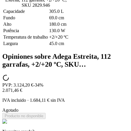
SKU 2829.946
Capacidade
305.0 L
Fundo
69.0 cm
Alto
180.0 cm
Potência
130.0 W
Temperatura de trabalho
+2/+20 ºC
Largura
45.0 cm
Opiniones sobre
Adega Estreita, 112
garrafas, +2/+20 ºC, SKU…
PVP:
3.124,20 €
-
34
%
2.071,46 €
IVA incluido
·
1.684,11 €
sin IVA
Agotado
Producto no disponible