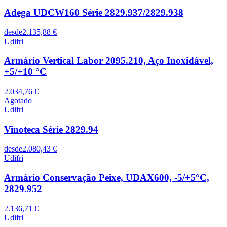
Adega UDCW160 Série 2829.937/2829.938
desde
2.135,88 €
Udifri
Armário Vertical Labor 2095.210, Aço Inoxidável,
+5/+10 °C
2.034,76 €
Agotado
Udifri
Vinoteca Série 2829.94
desde
2.080,43 €
Udifri
Armário Conservação Peixe, UDAX600, -5/+5°C,
2829.952
2.136,71 €
Udifri