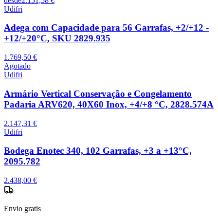
desde
2.151,58 €
Udifri
Adega com Capacidade para 56 Garrafas, +2/+12 -
+12/+20°C, SKU 2829.935
1.769,50 €
Agotado
Udifri
Armário Vertical Conservação e Congelamento
Padaria ARV620, 40X60 Inox, +4/+8 °C, 2828.574A
2.147,31 €
Udifri
Bodega Enotec 340, 102 Garrafas, +3 a +13°C,
2095.782
2.438,00 €
Envio gratis