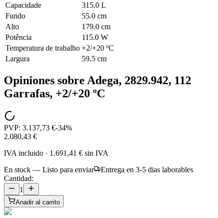
Capacidade
315.0 L
Fundo
55.0 cm
Alto
179.0 cm
Potência
115.0 W
Temperatura de trabalho
+2/+20 ºC
Largura
59.5 cm
Opiniones sobre
Adega, 2829.942, 112
Garrafas, +2/+20 ºC
PVP:
3.137,73 €
-
34
%
2.080,43 €
IVA incluido
·
1.691,41 €
sin IVA
En stock — Listo para enviar
Entrega en 3-5 dias laborables
Cantidad:
1
Anadir al carrito