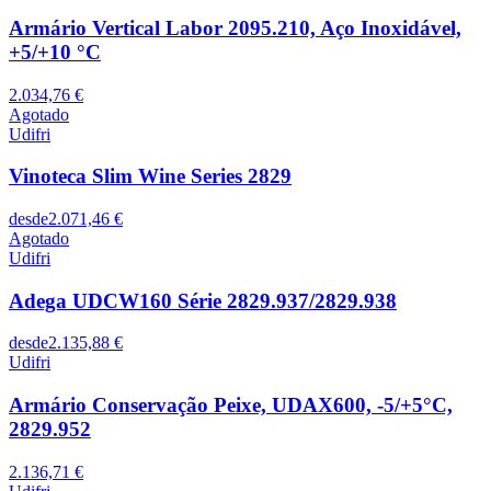
Armário Vertical Labor 2095.210, Aço Inoxidável,
+5/+10 °C
2.034,76 €
Agotado
Udifri
Vinoteca Slim Wine Series 2829
desde
2.071,46 €
Agotado
Udifri
Adega UDCW160 Série 2829.937/2829.938
desde
2.135,88 €
Udifri
Armário Conservação Peixe, UDAX600, -5/+5°C,
2829.952
2.136,71 €