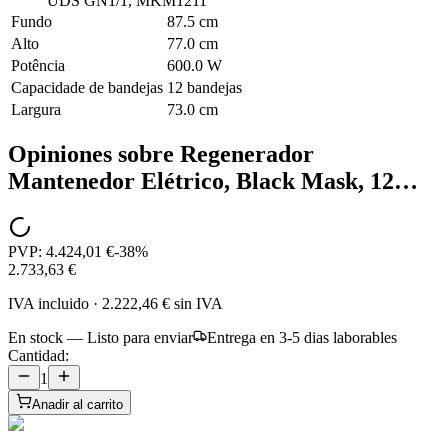
UDS GN1/1, MKM1211
Fundo
87.5 cm
Alto
77.0 cm
Potência
600.0 W
Capacidade de bandejas
12 bandejas
Largura
73.0 cm
Opiniones sobre
Regenerador
Mantenedor Elétrico, Black Mask, 12…
PVP:
4.424,01 €
-
38
%
2.733,63 €
IVA incluido
·
2.222,46 €
sin IVA
En stock — Listo para enviar
Entrega en 3-5 dias laborables
Cantidad:
1
Anadir al carrito