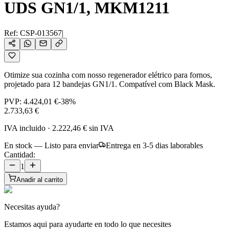
UDS GN1/1, MKM1211
Ref:
CSP-013567
|
Otimize sua cozinha com nosso regenerador elétrico para fornos,
projetado para 12 bandejas GN1/1. Compatível com Black Mask.
PVP:
4.424,01 €
-
38
%
2.733,63 €
IVA incluido
·
2.222,46 €
sin IVA
En stock — Listo para enviar
Entrega en 3-5 dias laborables
Cantidad:
1
Anadir al carrito
Necesitas ayuda?
Estamos aqui para ayudarte en todo lo que necesites