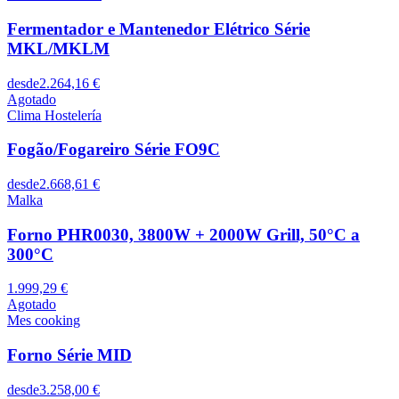
Fermentador e Mantenedor Elétrico Série
MKL/MKLM
desde
2.264,16 €
Agotado
Clima Hostelería
Fogão/Fogareiro Série FO9C
desde
2.668,61 €
Malka
Forno PHR0030, 3800W + 2000W Grill, 50°C a
300°C
1.999,29 €
Agotado
Mes cooking
Forno Série MID
desde
3.258,00 €