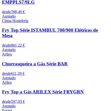
EMPPLS7/9LG
desde
788,49 €
Agotado
Clima Hostelería
Fry Top Série ISTAMBUL 700/900 Elétricos de
Mesa
desde
801,22 €
Agotado
Arilex
Churrasqueira a Gás Série BAR
desde
611,29 €
Agotado
Arilex
Fry Top a Gás ARILEX Série FRYGRN
desde
597,03 €
Agotado
Eurast