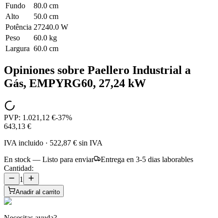
Fundo
80.0 cm
Alto
50.0 cm
Potência
27240.0 W
Peso
60.0 kg
Largura
60.0 cm
Opiniones sobre
Paellero Industrial a
Gás, EMPYRG60, 27,24 kW
PVP:
1.021,12 €
-
37
%
643,13 €
IVA incluido
·
522,87 €
sin IVA
En stock — Listo para enviar
Entrega en 3-5 dias laborables
Cantidad:
1
Anadir al carrito
Necesitas ayuda?