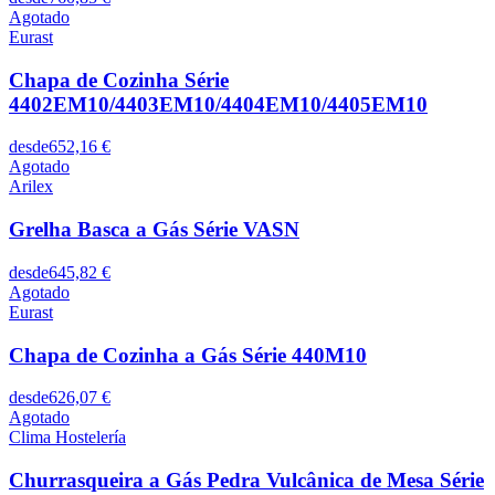
Agotado
Eurast
Chapa de Cozinha Série
4402EM10/4403EM10/4404EM10/4405EM10
desde
652,16 €
Agotado
Arilex
Grelha Basca a Gás Série VASN
desde
645,82 €
Agotado
Eurast
Chapa de Cozinha a Gás Série 440M10
desde
626,07 €
Agotado
Clima Hostelería
Churrasqueira a Gás Pedra Vulcânica de Mesa Série