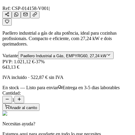
Ref:
CSP-014158-V001
|
Paellero industrial a gás de alta potência, ideal para cozinhas
profissionais. Compacto e eficiente, com 27,24 kW e dois
queimadores.
Variante
Paellero Industrial a Gás, EMPYRG60, 27,24 kW
PVP:
1.021,12 €
-
37
%
643,13 €
IVA incluido
·
522,87 €
sin IVA
En stock — Listo para enviar
Entrega en 3-5 dias laborables
Cantidad:
1
Anadir al carrito
Necesitas ayuda?
Estamos aqui para ayudarte en todo lo que necesites