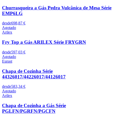
Churrasqueira a Gás Pedra Vulcânica de Mesa Série
EMP6LG
desde
698,87 €
Agotado
Arilex
Fry Top a Gás ARILEX Série FRYGRN
desde
597,03 €
Agotado
Eurast
Chapa de Cozinha Série
44326017/44226017/44126017
desde
583,34 €
Agotado
Arilex
Chapa de Cozinha a Gás Série
PGLFN/PGRFN/PGCFN