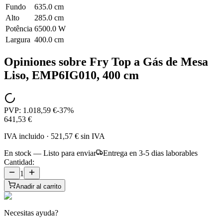
Fundo
635.0 cm
Alto
285.0 cm
Potência
6500.0 W
Largura
400.0 cm
Opiniones sobre
Fry Top a Gás de Mesa
Liso, EMP6IG010, 400 cm
PVP:
1.018,59 €
-
37
%
641,53 €
IVA incluido
·
521,57 €
sin IVA
En stock — Listo para enviar
Entrega en 3-5 dias laborables
Cantidad:
1
Anadir al carrito
Necesitas ayuda?