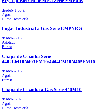
Fry Top Elétrico de Mesa Série EMP6IE
desde
641,53 €
Agotado
Clima Hostelería
Fogão Industrial a Gás Série EMPYRG
desde
643,13 €
Agotado
Eurast
Chapa de Cozinha Série
4402EM10/4403EM10/4404EM10/4405EM10
desde
652,16 €
Agotado
Eurast
Chapa de Cozinha a Gás Série 440M10
desde
626,07 €
Agotado
Clima Hostelería