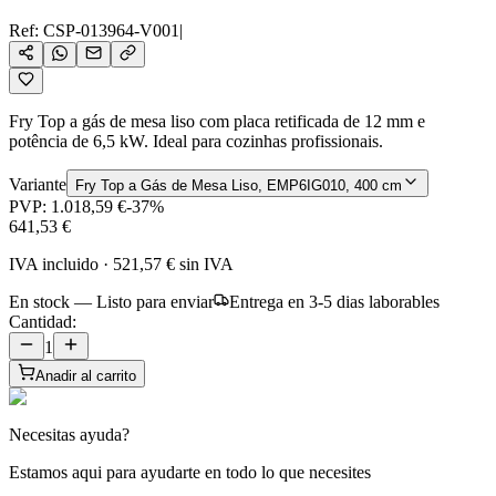
Ref:
CSP-013964-V001
|
Fry Top a gás de mesa liso com placa retificada de 12 mm e
potência de 6,5 kW. Ideal para cozinhas profissionais.
Variante
Fry Top a Gás de Mesa Liso, EMP6IG010, 400 cm
PVP:
1.018,59 €
-
37
%
641,53 €
IVA incluido
·
521,57 €
sin IVA
En stock — Listo para enviar
Entrega en 3-5 dias laborables
Cantidad:
1
Anadir al carrito
Necesitas ayuda?
Estamos aqui para ayudarte en todo lo que necesites