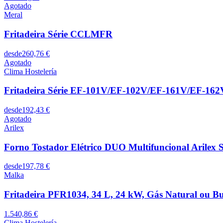
Agotado
Meral
Fritadeira Série CCLMFR
desde
260,76 €
Agotado
Clima Hostelería
Fritadeira Série EF-101V/EF-102V/EF-161V/EF-162
desde
192,43 €
Agotado
Arilex
Forno Tostador Elétrico DUO Multifuncional Arile
desde
197,78 €
Malka
Fritadeira PFR1034, 34 L, 24 kW, Gás Natural ou 
1.540,86 €
Clima Hostelería