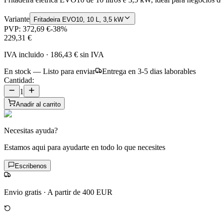
Variante
Fritadeira EVO10, 10 L, 3,5 kW
PVP:
372,69 €
-
38
%
229,31 €
IVA incluido
·
186,43 €
sin IVA
En stock — Listo para enviar
Entrega en 3-5 dias laborables
Cantidad:
1
Anadir al carrito
Necesitas ayuda?
Estamos aqui para ayudarte en todo lo que necesites
Escribenos
Envio gratis
·
A partir de 400 EUR