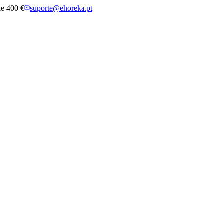
 de 400 €
suporte@ehoreka.pt