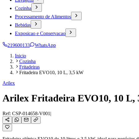
Cozinha
Processamento de Alimentos
Bebidas
Exposicao e Conservacao
219600133
WhatsApp
Inicio
Cozinha
Fritadeiras
Fritadeira EVO10, 10 L, 3,5 kW
Arilex
Arilex Fritadeira EVO10, 10 L,
Ref:
CSP-014658-V001
|
Fritadeira elétrica EVO10 de 10 litros e 3,5 kW, ideal para negócios d