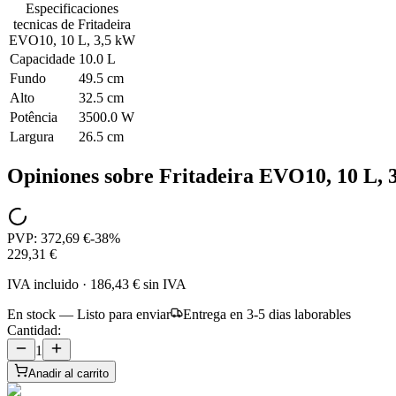
Especificaciones
tecnicas de
Fritadeira
EVO10, 10 L, 3,5 kW
Capacidade
10.0 L
Fundo
49.5 cm
Alto
32.5 cm
Potência
3500.0 W
Largura
26.5 cm
Opiniones sobre
Fritadeira EVO10, 10 L, 
PVP:
372,69 €
-
38
%
229,31 €
IVA incluido
·
186,43 €
sin IVA
En stock — Listo para enviar
Entrega en 3-5 dias laborables
Cantidad:
1
Anadir al carrito