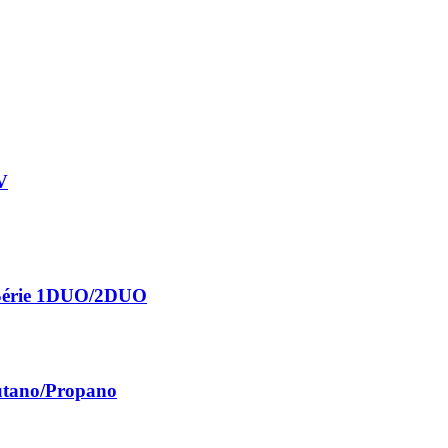
V
x Série 1DUO/2DUO
Butano/Propano