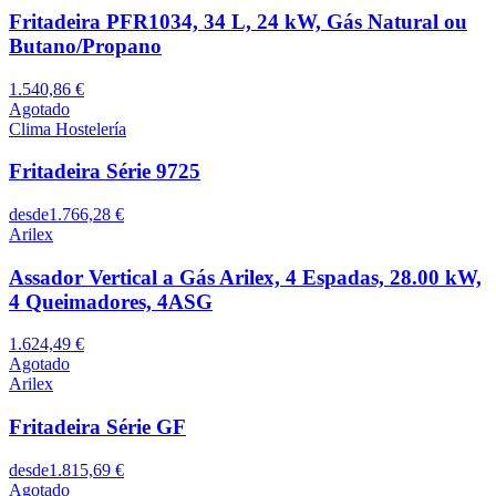
Fritadeira PFR1034, 34 L, 24 kW, Gás Natural ou
Butano/Propano
1.540,86 €
Agotado
Clima Hostelería
Fritadeira Série 9725
desde
1.766,28 €
Arilex
Assador Vertical a Gás Arilex, 4 Espadas, 28.00 kW,
4 Queimadores, 4ASG
1.624,49 €
Agotado
Arilex
Fritadeira Série GF
desde
1.815,69 €
Agotado