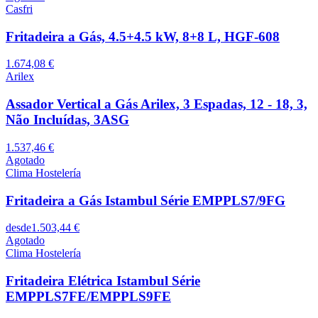
Casfri
Fritadeira a Gás, 4.5+4.5 kW, 8+8 L, HGF-608
1.674,08 €
Arilex
Assador Vertical a Gás Arilex, 3 Espadas, 12 - 18, 3,
Não Incluídas, 3ASG
1.537,46 €
Agotado
Clima Hostelería
Fritadeira a Gás Istambul Série EMPPLS7/9FG
desde
1.503,44 €
Agotado
Clima Hostelería
Fritadeira Elétrica Istambul Série
EMPPLS7FE/EMPPLS9FE