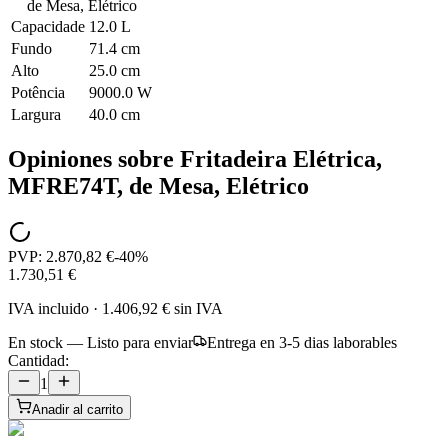
de Mesa, Elétrico
Capacidade
12.0 L
Fundo
71.4 cm
Alto
25.0 cm
Potência
9000.0 W
Largura
40.0 cm
Opiniones sobre
Fritadeira Elétrica,
MFRE74T, de Mesa, Elétrico
PVP:
2.870,82 €
-
40
%
1.730,51 €
IVA incluido
·
1.406,92 €
sin IVA
En stock — Listo para enviar
Entrega en 3-5 dias laborables
Cantidad:
1
Anadir al carrito