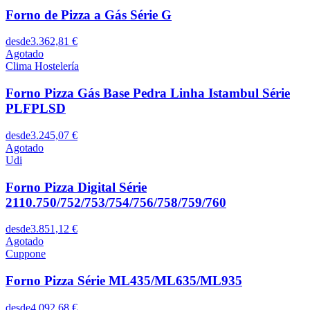
Forno de Pizza a Gás Série G
desde
3.362,81 €
Agotado
Clima Hostelería
Forno Pizza Gás Base Pedra Linha Istambul Série
PLFPLSD
desde
3.245,07 €
Agotado
Udi
Forno Pizza Digital Série
2110.750/752/753/754/756/758/759/760
desde
3.851,12 €
Agotado
Cuppone
Forno Pizza Série ML435/ML635/ML935
desde
4.092,68 €