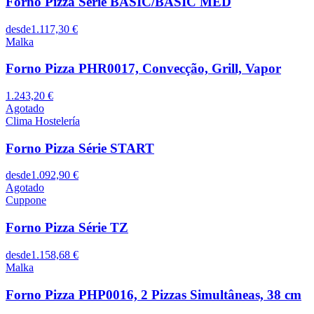
Forno Pizza Série BASIC/BASIC MED
desde
1.117,30 €
Malka
Forno Pizza PHR0017, Convecção, Grill, Vapor
1.243,20 €
Agotado
Clima Hostelería
Forno Pizza Série START
desde
1.092,90 €
Agotado
Cuppone
Forno Pizza Série TZ
desde
1.158,68 €
Malka
Forno Pizza PHP0016, 2 Pizzas Simultâneas, 38 cm