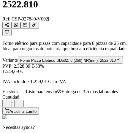
2522.810
Ref:
CSP-027849-V002
|
Forno elétrico para pizzas com capacidade para 8 pizzas de 25 cm.
Ideal para negócios de hotelaria que buscam eficiência e qualidade.
Variante
Forno Pizza Elétrico UD502, 8 (250) NR(mm), 2522.810
PVP:
2.328,39 €
-
33
%
1.549,69 €
IVA incluido
·
1.259,91 €
sin IVA
En stock — Listo para enviar
Entrega en 3-5 dias laborables
Cantidad:
1
Anadir al carrito
Necesitas ayuda?