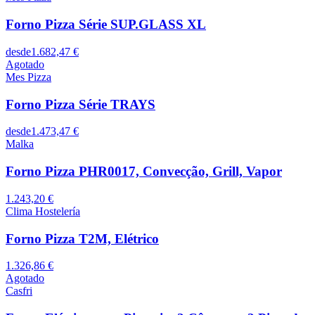
Forno Pizza Série SUP.GLASS XL
desde
1.682,47 €
Agotado
Mes Pizza
Forno Pizza Série TRAYS
desde
1.473,47 €
Malka
Forno Pizza PHR0017, Convecção, Grill, Vapor
1.243,20 €
Clima Hostelería
Forno Pizza T2M, Elétrico
1.326,86 €
Agotado
Casfri