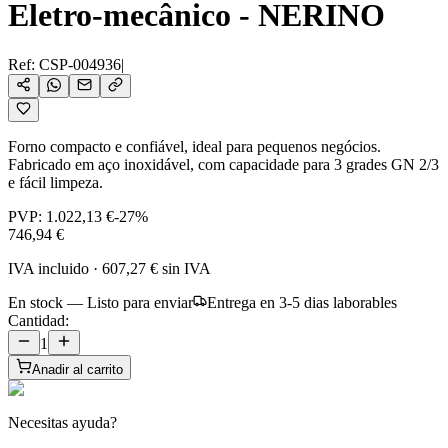
Eletro-mecânico - NERINO
Ref:
CSP-004936
|
Forno compacto e confiável, ideal para pequenos negócios.
Fabricado em aço inoxidável, com capacidade para 3 grades GN 2/3
e fácil limpeza.
PVP:
1.022,13 €
-
27
%
746,94 €
IVA incluido
·
607,27 €
sin IVA
En stock — Listo para enviar
Entrega en 3-5 dias laborables
Cantidad:
1
Anadir al carrito
Necesitas ayuda?