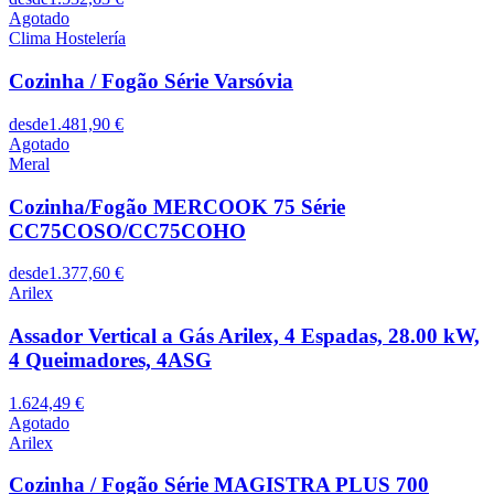
Agotado
Clima Hostelería
Cozinha / Fogão Série Varsóvia
desde
1.481,90 €
Agotado
Meral
Cozinha/Fogão MERCOOK 75 Série
CC75COSO/CC75COHO
desde
1.377,60 €
Arilex
Assador Vertical a Gás Arilex, 4 Espadas, 28.00 kW,
4 Queimadores, 4ASG
1.624,49 €
Agotado
Arilex
Cozinha / Fogão Série MAGISTRA PLUS 700