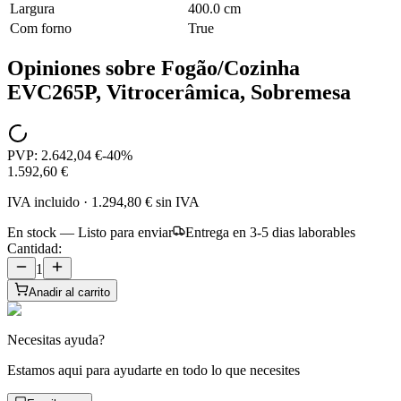
Largura
400.0 cm
Com forno
True
Opiniones sobre
Fogão/Cozinha
EVC265P, Vitrocerâmica, Sobremesa
PVP:
2.642,04 €
-
40
%
1.592,60 €
IVA incluido
·
1.294,80 €
sin IVA
En stock — Listo para enviar
Entrega en 3-5 dias laborables
Cantidad:
1
Anadir al carrito
Necesitas ayuda?
Estamos aqui para ayudarte en todo lo que necesites