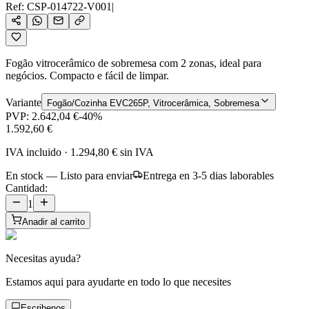
Ref:
CSP-014722-V001
|
Fogão vitrocerâmico de sobremesa com 2 zonas, ideal para
negócios. Compacto e fácil de limpar.
Variante
Fogão/Cozinha EVC265P, Vitrocerâmica, Sobremesa
PVP:
2.642,04 €
-
40
%
1.592,60 €
IVA incluido
·
1.294,80 €
sin IVA
En stock — Listo para enviar
Entrega en 3-5 dias laborables
Cantidad:
1
Anadir al carrito
Necesitas ayuda?
Estamos aqui para ayudarte en todo lo que necesites
Escribenos