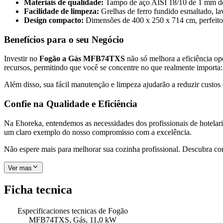
Materiais de qualidade:
Tampo de aço AISI 18/10 de 1 mm de e
Facilidade de limpeza:
Grelhas de ferro fundido esmaltado, la
Design compacto:
Dimensões de 400 x 250 x 714 cm, perfeito
Benefícios para o seu Negócio
Investir no
Fogão a Gás MFB74TXS
não só melhora a eficiência op
recursos, permitindo que você se concentre no que realmente importa: 
Além disso, sua fácil manutenção e limpeza ajudarão a reduzir custos 
Confie na Qualidade e Eficiência
Na Ehoreka, entendemos as necessidades dos profissionais de hotelar
um claro exemplo do nosso compromisso com a excelência.
Não espere mais para melhorar sua cozinha profissional. Descubra com
Ver mas
Ficha tecnica
Especificaciones tecnicas de
Fogão
MFB74TXS, Gás, 11,0 kW