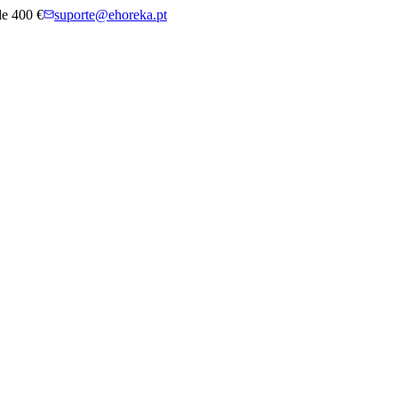
 de 400 €
suporte@ehoreka.pt