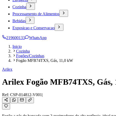
Cozinha
Processamento de Alimentos
Bebidas
Exposicao e Conservacao
219600133
WhatsApp
Inicio
Cozinha
Fogões/Cozinhas
Fogão MFB74TXS, Gás, 11,0 kW
Arilex
Arilex Fogão MFB74TXS, Gás, 
Ref:
CSP-014812-V001
|
Fogão a gás de bancada com 2 queimadores de alta potência, ideal par