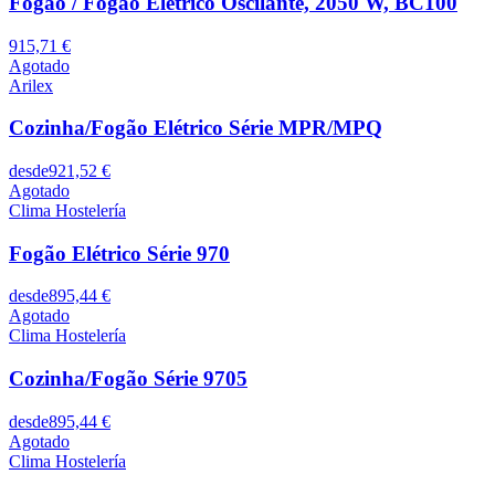
Fogão / Fogão Elétrico Oscilante, 2050 W, BC100
915,71 €
Agotado
Arilex
Cozinha/Fogão Elétrico Série MPR/MPQ
desde
921,52 €
Agotado
Clima Hostelería
Fogão Elétrico Série 970
desde
895,44 €
Agotado
Clima Hostelería
Cozinha/Fogão Série 9705
desde
895,44 €
Agotado
Clima Hostelería