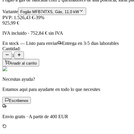
Variante
Fogão MFB74TXS, Gás, 11,0 kW
PVP:
1.526,43 €
-
39
%
925,99 €
IVA incluido
·
752,84 €
sin IVA
En stock — Listo para enviar
Entrega en 3-5 dias laborables
Cantidad:
1
Anadir al carrito
Necesitas ayuda?
Estamos aqui para ayudarte en todo lo que necesites
Escribenos
Envio gratis
·
A partir de 400 EUR