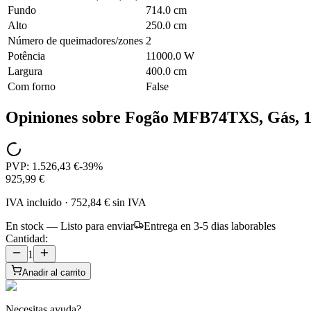
Fundo
714.0 cm
Alto
250.0 cm
Número de queimadores/zones
2
Potência
11000.0 W
Largura
400.0 cm
Com forno
False
Opiniones sobre
Fogão MFB74TXS, Gás, 1
PVP:
1.526,43 €
-
39
%
925,99 €
IVA incluido
·
752,84 €
sin IVA
En stock — Listo para enviar
Entrega en 3-5 dias laborables
Cantidad:
1
Anadir al carrito
Necesitas ayuda?