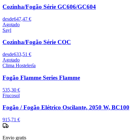
Cozinha/Fogão Série GC606/GC604
desde
647,47 €
Agotado
Sayl
Cozinha/Fogão Série COC
desde
633,51 €
Agotado
Clima Hostelería
Fogão Flamme Series Flamme
535,30 €
Frucosol
Fogão / Fogão Elétrico Oscilante, 2050 W, BC100
915,71 €
Envio gratis