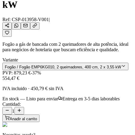
kW
Ref:
CSP-013958-V001
|
Fogão a gás de bancada com 2 queimadores de alta potência, ideal
para negócios de hotelaria que buscam eficiência e qualidade.
Variante
Fogão / Fogão EMP6KG010, 2 queimadores, 400 cm, 2 x 3,55 kW
PVP:
879,23 €
-
37
%
554,47 €
IVA incluido
·
450,79 €
sin IVA
En stock — Listo para enviar
Entrega en 3-5 dias laborables
Cantidad:
1
Anadir al carrito
Necesitas ayuda?