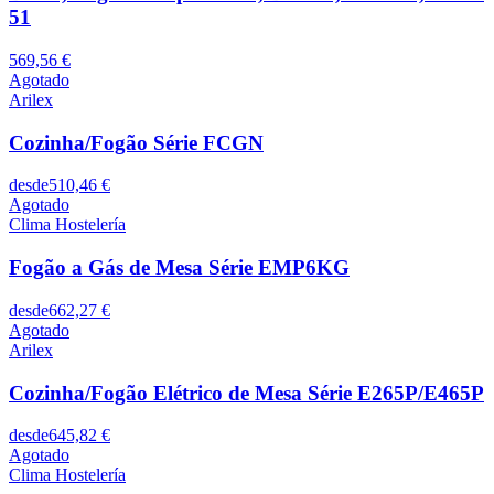
51
569,56 €
Agotado
Arilex
Cozinha/Fogão Série FCGN
desde
510,46 €
Agotado
Clima Hostelería
Fogão a Gás de Mesa Série EMP6KG
desde
662,27 €
Agotado
Arilex
Cozinha/Fogão Elétrico de Mesa Série E265P/E465P
desde
645,82 €
Agotado
Clima Hostelería