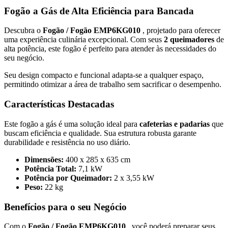
Fogão a Gás de Alta Eficiência para Bancada
Descubra o
Fogão / Fogão EMP6KG010
, projetado para oferecer
uma experiência culinária excepcional. Com seus
2 queimadores
de
alta potência, este fogão é perfeito para atender às necessidades do
seu negócio.
Seu design compacto e funcional adapta-se a qualquer espaço,
permitindo otimizar a área de trabalho sem sacrificar o desempenho.
Características Destacadas
Este fogão a gás é uma solução ideal para
cafeterias e padarias
que
buscam eficiência e qualidade. Sua estrutura robusta garante
durabilidade e resistência no uso diário.
Dimensões:
400 x 285 x 635 cm
Potência Total:
7,1 kW
Potência por Queimador:
2 x 3,55 kW
Peso:
22 kg
Benefícios para o seu Negócio
Com o
Fogão / Fogão EMP6KG010
, você poderá preparar seus