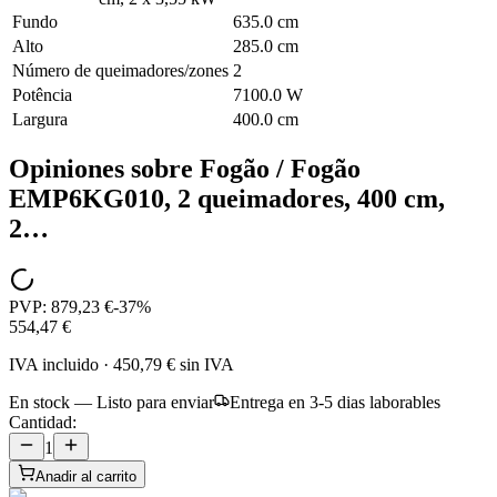
Fundo
635.0 cm
Alto
285.0 cm
Número de queimadores/zones
2
Potência
7100.0 W
Largura
400.0 cm
Opiniones sobre
Fogão / Fogão
EMP6KG010, 2 queimadores, 400 cm,
2…
PVP:
879,23 €
-
37
%
554,47 €
IVA incluido
·
450,79 €
sin IVA
En stock — Listo para enviar
Entrega en 3-5 dias laborables
Cantidad:
1
Anadir al carrito