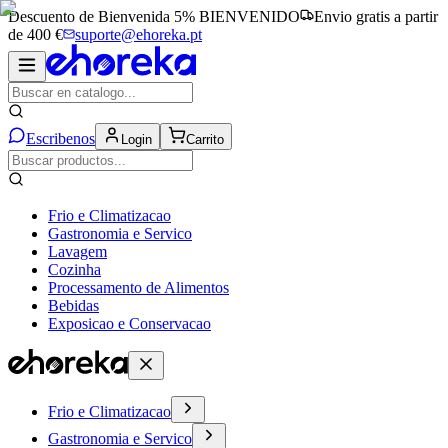
Descuento de Bienvenida 5%
BIENVENIDO
Envio gratis a partir
de 400 €
suporte@ehoreka.pt
Escribenos
Login
Carrito
Frio e Climatizacao
Gastronomia e Servico
Lavagem
Cozinha
Processamento de Alimentos
Bebidas
Exposicao e Conservacao
Frio e Climatizacao
Gastronomia e Servico