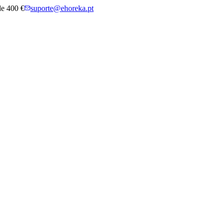
 de 400 €
suporte@ehoreka.pt