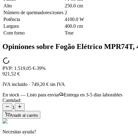
Alto
250.0 cm
Número de queimadores/zones
2
Potência
4100.0 W
Largura
400.0 cm
Com forno
True
Opiniones sobre
Fogão Elétrico MPR74T, 
PVP:
1.519,05 €
-
39
%
921,52 €
IVA incluido
·
749,20 €
sin IVA
En stock — Listo para enviar
Entrega en 3-5 dias laborables
Cantidad:
1
Anadir al carrito
Necesitas ayuda?