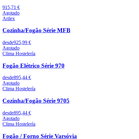
915,71 €
Agotado
Arilex
Cozinha/Fogão Série MFB
desde
925,99 €
Agotado
Clima Hostelería
Fogão Elétrico Série 970
desde
895,44 €
Agotado
Clima Hostelería
Cozinha/Fogão Série 9705
desde
895,44 €
Agotado
Clima Hostelería
Fogão / Forno Série Varsóvia