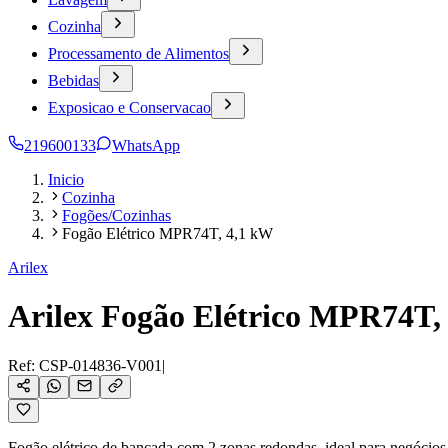
Cozinha
Processamento de Alimentos
Bebidas
Exposicao e Conservacao
219600133
WhatsApp
Inicio
Cozinha
Fogões/Cozinhas
Fogão Elétrico MPR74T, 4,1 kW
Arilex
Arilex Fogão Elétrico MPR74T,
Ref:
CSP-014836-V001
|
Fogão elétrico de bancada com 2 zonas redondas, ideal para negócios