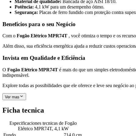
Material de qualidade:
Bancada de aço AISI 18/10.
Potência:
4,1 kW para um desempenho ótimo.
Segurança:
Placas de ferro fundido com proteção contra supe
Benefícios para o seu Negócio
Com o
Fogão Elétrico MPR74T
, você otimiza o tempo e os recurs
Além disso, sua eficiência energética ajuda a reduzir custos operacio
Invista em Qualidade e Eficiência
O
Fogão Elétrico MPR74T
é mais do que um simples eletrodoméstic
indispensável.
Explore todas as possibilidades que ele oferece e leve seu negócio a
Ver mas
Ficha tecnica
Especificaciones tecnicas de
Fogão
Elétrico MPR74T, 4,1 kW
Fundo
714.0 cm