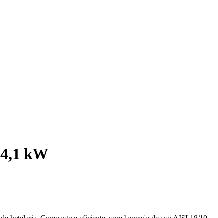
 4,1 kW
 de hotelaria. Compacto e eficiente, com bancada de aço AISI 18/10.