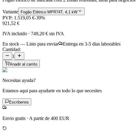
Variante
Fogão Elétrico MPR74T, 4,1 kW
PVP:
1.519,05 €
-
39
%
921,52 €
IVA incluido
·
749,20 €
sin IVA
En stock — Listo para enviar
Entrega en 3-5 dias laborables
Cantidad:
1
Anadir al carrito
Necesitas ayuda?
Estamos aqui para ayudarte en todo lo que necesites
Escribenos
Envio gratis
·
A partir de 400 EUR