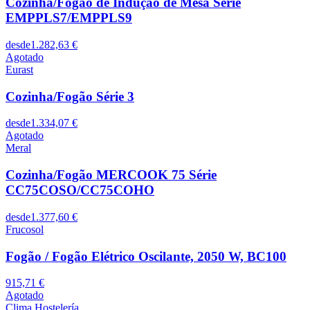
Cozinha/Fogão de Indução de Mesa Série
EMPPLS7/EMPPLS9
desde
1.282,63 €
Agotado
Eurast
Cozinha/Fogão Série 3
desde
1.334,07 €
Agotado
Meral
Cozinha/Fogão MERCOOK 75 Série
CC75COSO/CC75COHO
desde
1.377,60 €
Frucosol
Fogão / Fogão Elétrico Oscilante, 2050 W, BC100
915,71 €
Agotado
Clima Hostelería