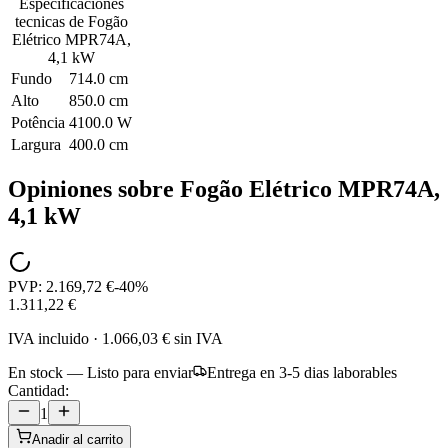
Especificaciones
tecnicas de
Fogão
Elétrico MPR74A,
4,1 kW
Fundo
714.0 cm
Alto
850.0 cm
Potência
4100.0 W
Largura
400.0 cm
Opiniones sobre
Fogão Elétrico MPR74A,
4,1 kW
PVP:
2.169,72 €
-
40
%
1.311,22 €
IVA incluido
·
1.066,03 €
sin IVA
En stock — Listo para enviar
Entrega en 3-5 dias laborables
Cantidad:
1
Anadir al carrito