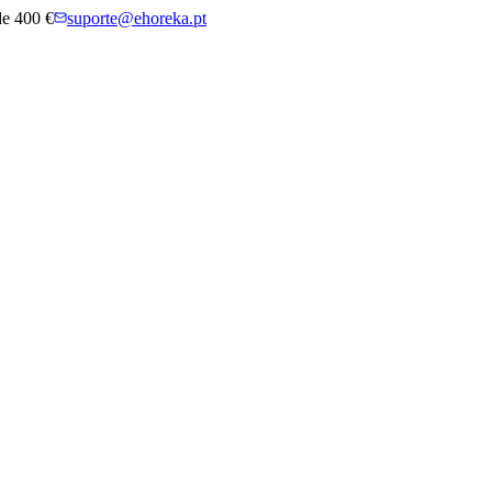
 de 400 €
suporte@ehoreka.pt