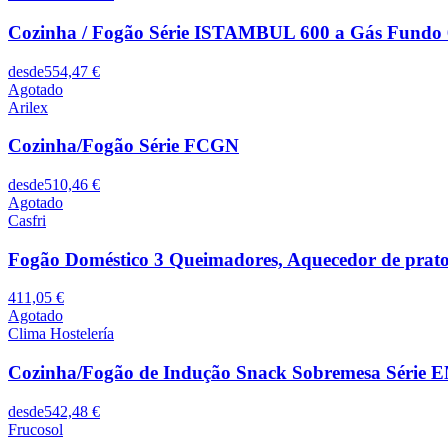
Cozinha / Fogão Série ISTAMBUL 600 a Gás Fundo
desde
554,47 €
Agotado
Arilex
Cozinha/Fogão Série FCGN
desde
510,46 €
Agotado
Casfri
Fogão Doméstico 3 Queimadores, Aquecedor de pra
411,05 €
Agotado
Clima Hostelería
Cozinha/Fogão de Indução Snack Sobremesa Série
desde
542,48 €
Frucosol