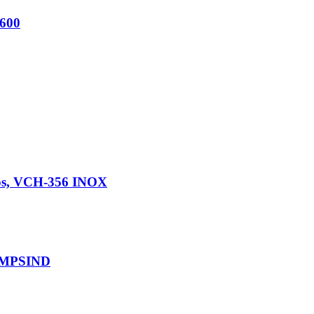
 600
tos, VCH-356 INOX
 EMPSIND