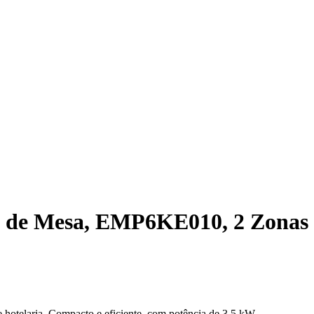
co de Mesa, EMP6KE010, 2 Zonas
 hotelaria. Compacto e eficiente, com potência de 3,5 kW.