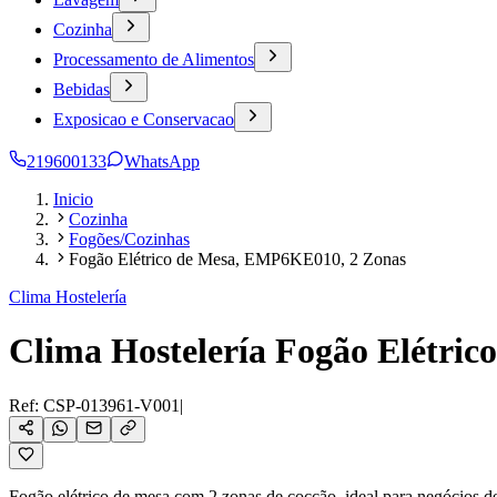
Cozinha
Processamento de Alimentos
Bebidas
Exposicao e Conservacao
219600133
WhatsApp
Inicio
Cozinha
Fogões/Cozinhas
Fogão Elétrico de Mesa, EMP6KE010, 2 Zonas
Clima Hostelería
Clima Hostelería Fogão Elétri
Ref:
CSP-013961-V001
|
Fogão elétrico de mesa com 2 zonas de cocção, ideal para negócios de