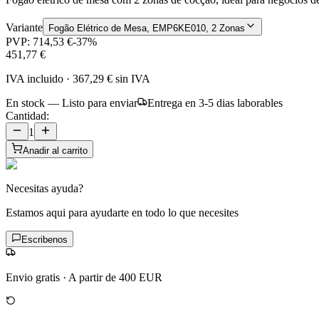
Variante
Fogão Elétrico de Mesa, EMP6KE010, 2 Zonas
PVP:
714,53 €
-
37
%
451,77 €
IVA incluido
·
367,29 €
sin IVA
En stock — Listo para enviar
Entrega en 3-5 dias laborables
Cantidad:
1
Anadir al carrito
Necesitas ayuda?
Estamos aqui para ayudarte en todo lo que necesites
Escribenos
Envio gratis
·
A partir de 400 EUR