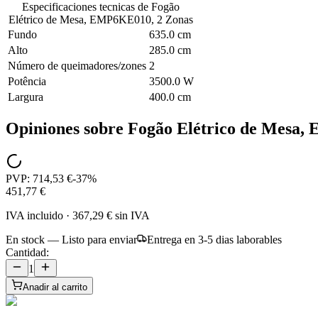
Especificaciones tecnicas de
Fogão
Elétrico de Mesa, EMP6KE010, 2 Zonas
Fundo
635.0 cm
Alto
285.0 cm
Número de queimadores/zones
2
Potência
3500.0 W
Largura
400.0 cm
Opiniones sobre
Fogão Elétrico de Mesa,
PVP:
714,53 €
-
37
%
451,77 €
IVA incluido
·
367,29 €
sin IVA
En stock — Listo para enviar
Entrega en 3-5 dias laborables
Cantidad:
1
Anadir al carrito