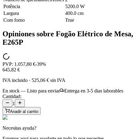
Potência
5200.0 W
Largura
400.0 cm
Com forno
True
Opiniones sobre
Fogão Elétrico de Mesa,
E265P
PVP:
1.057,80 €
-
39
%
645,82 €
IVA incluido
·
525,06 €
sin IVA
En stock — Listo para enviar
Entrega en 3-5 dias laborables
Cantidad:
1
Anadir al carrito
Necesitas ayuda?
Estamos aqui para ayudarte en todo lo que necesites