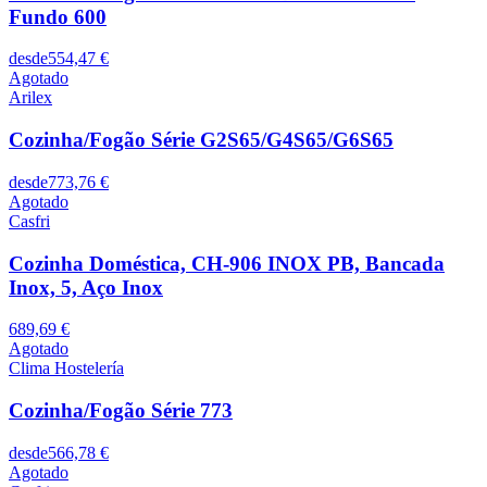
Fundo 600
desde
554,47 €
Agotado
Arilex
Cozinha/Fogão Série G2S65/G4S65/G6S65
desde
773,76 €
Agotado
Casfri
Cozinha Doméstica, CH-906 INOX PB, Bancada
Inox, 5, Aço Inox
689,69 €
Agotado
Clima Hostelería
Cozinha/Fogão Série 773
desde
566,78 €
Agotado