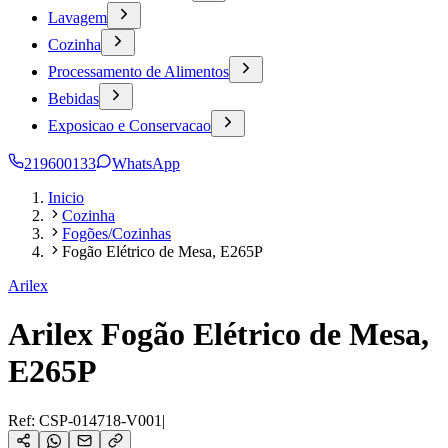
Lavagem
Cozinha
Processamento de Alimentos
Bebidas
Exposicao e Conservacao
219600133
WhatsApp
Inicio
Cozinha
Fogões/Cozinhas
Fogão Elétrico de Mesa, E265P
Arilex
Arilex Fogão Elétrico de Mesa,
E265P
Ref:
CSP-014718-V001
|