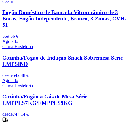
Casfri
Fogão Doméstico de Bancada Vitrocerâmico de 3
Bocas, Fogão Independente, Branco, 3 Zonas, CVH-
51
569,56 €
Agotado
Clima Hostelería
Cozinha/Fogão de Indução Snack Sobremesa Série
EMPSIND
desde
542,48 €
Agotado
Clima Hostelería
Cozinha/Fogão a Gás de Mesa Série
EMPPLS7KG/EMPPLS9KG
desde
744,14 €