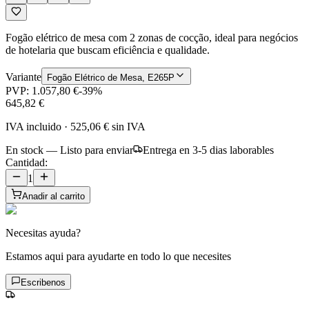
Fogão elétrico de mesa com 2 zonas de cocção, ideal para negócios
de hotelaria que buscam eficiência e qualidade.
Variante
Fogão Elétrico de Mesa, E265P
PVP:
1.057,80 €
-
39
%
645,82 €
IVA incluido
·
525,06 €
sin IVA
En stock — Listo para enviar
Entrega en 3-5 dias laborables
Cantidad:
1
Anadir al carrito
Necesitas ayuda?
Estamos aqui para ayudarte en todo lo que necesites
Escribenos