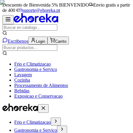
Descuento de Bienvenida 5%
BIENVENIDO
Envio gratis a partir
de 400 €
suporte@ehoreka.pt
Escribenos
Login
Carrito
Frio e Climatizacao
Gastronomia e Servico
Lavagem
Cozinha
Processamento de Alimentos
Bebidas
Exposicao e Conservacao
Frio e Climatizacao
Gastronomia e Servico