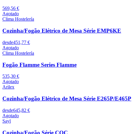
569,56 €
Agotado
Clima Hostelería
Cozinha/Fogão Elétrico de Mesa Série EMP6KE
desde
451,77 €
Agotado
Clima Hostelería
Fogão Flamme Series Flamme
535,30 €
Agotado
Arilex
Cozinha/Fogão Elétrico de Mesa Série E265P/E465P
desde
645,82 €
Agotado
Sayl
Cozinha/Fogão Série COC