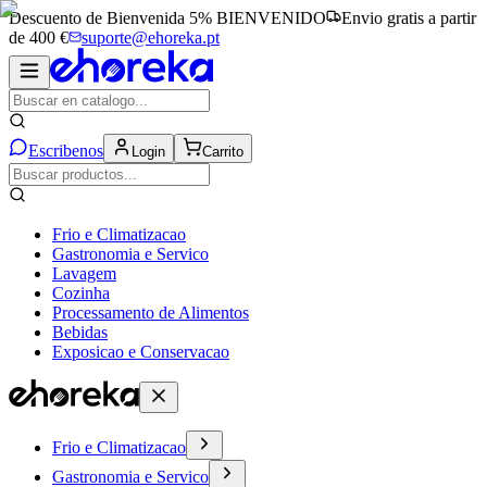
Descuento de Bienvenida 5%
BIENVENIDO
Envio gratis a partir
de 400 €
suporte@ehoreka.pt
Escribenos
Login
Carrito
Frio e Climatizacao
Gastronomia e Servico
Lavagem
Cozinha
Processamento de Alimentos
Bebidas
Exposicao e Conservacao
Frio e Climatizacao
Gastronomia e Servico