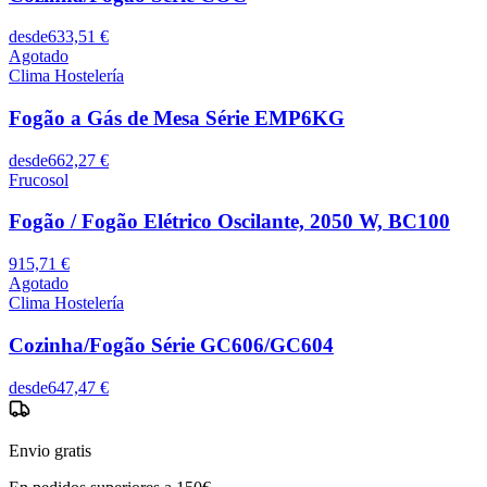
desde
633,51 €
Agotado
Clima Hostelería
Fogão a Gás de Mesa Série EMP6KG
desde
662,27 €
Frucosol
Fogão / Fogão Elétrico Oscilante, 2050 W, BC100
915,71 €
Agotado
Clima Hostelería
Cozinha/Fogão Série GC606/GC604
desde
647,47 €
Envio gratis