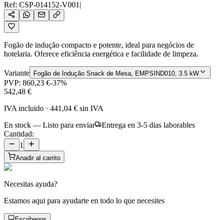
Ref:
CSP-014152-V001
|
Fogão de indução compacto e potente, ideal para negócios de
hotelaria. Oferece eficiência energética e facilidade de limpeza.
Variante
Fogão de Indução Snack de Mesa, EMPSIND010, 3.5 kW
PVP:
860,23 €
-
37
%
542,48 €
IVA incluido
·
441,04 €
sin IVA
En stock — Listo para enviar
Entrega en 3-5 dias laborables
Cantidad:
1
Anadir al carrito
Necesitas ayuda?
Estamos aqui para ayudarte en todo lo que necesites
Escribenos