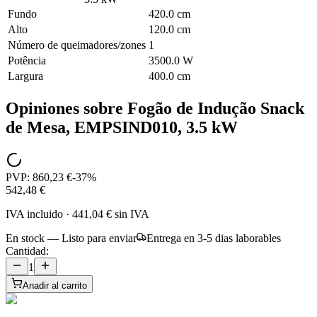
Fundo
420.0 cm
Alto
120.0 cm
Número de queimadores/zones
1
Potência
3500.0 W
Largura
400.0 cm
Opiniones sobre
Fogão de Indução Snack
de Mesa, EMPSIND010, 3.5 kW
PVP:
860,23 €
-
37
%
542,48 €
IVA incluido
·
441,04 €
sin IVA
En stock — Listo para enviar
Entrega en 3-5 dias laborables
Cantidad:
1
Anadir al carrito