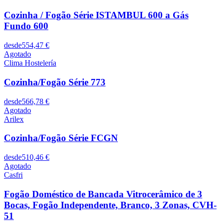
Cozinha / Fogão Série ISTAMBUL 600 a Gás
Fundo 600
desde
554,47 €
Agotado
Clima Hostelería
Cozinha/Fogão Série 773
desde
566,78 €
Agotado
Arilex
Cozinha/Fogão Série FCGN
desde
510,46 €
Agotado
Casfri
Fogão Doméstico de Bancada Vitrocerâmico de 3
Bocas, Fogão Independente, Branco, 3 Zonas, CVH-
51