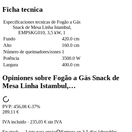
Ficha tecnica
Especificaciones tecnicas de
Fogão a Gás
Snack de Mesa Linha Istambul,
EMPSKG010, 3,5 kW, 1
Fundo
420.0 cm
Alto
160.0 cm
Número de queimadores/zones
1
Potência
3500.0 W
Largura
400.0 cm
Opiniones sobre
Fogão a Gás Snack de
Mesa Linha Istambul,…
PVP:
456,08 €
-
37
%
289,11 €
IVA incluido
·
235,05 €
sin IVA
En stock — Listo para enviar
Entrega en 3-5 dias laborables