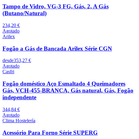
Tampo de Vidro, VG-3 FG, Gás, 2, A Gás
(Butano/Natural)
234,20 €
Agotado
Arilex
Fogão a Gás de Bancada Arilex Série CGN
desde
353,27 €
Agotado
Casfri
Fogão doméstico Aço Esmaltado 4 Queimadores
Gás, VCH-455-BRANCA, Gás natural, Gás, Fogão
independente
344,84 €
Agotado
Clima Hostelería
Acessório Para Forno Série SUPERG