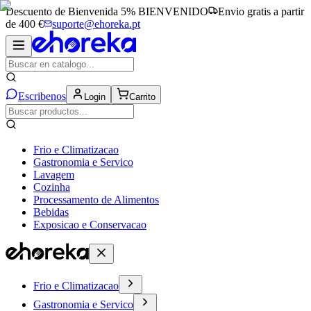
Descuento de Bienvenida 5%
BIENVENIDO
Envio gratis a partir
de 400 €
suporte@ehoreka.pt
Escribenos
Login
Carrito
Frio e Climatizacao
Gastronomia e Servico
Lavagem
Cozinha
Processamento de Alimentos
Bebidas
Exposicao e Conservacao
Frio e Climatizacao
Gastronomia e Servico