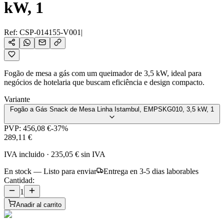
kW, 1
Ref:
CSP-014155-V001
|
Fogão de mesa a gás com um queimador de 3,5 kW, ideal para
negócios de hotelaria que buscam eficiência e design compacto.
Variante
Fogão a Gás Snack de Mesa Linha Istambul, EMPSKG010, 3,5 kW, 1
PVP:
456,08 €
-
37
%
289,11 €
IVA incluido
·
235,05 €
sin IVA
En stock — Listo para enviar
Entrega en 3-5 dias laborables
Cantidad:
1
Anadir al carrito