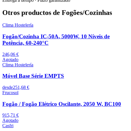
Entrega a tiempo
·
Plazo garantizado
Otros productos de Fogões/Cozinhas
Clima Hostelería
Fogão/Cozinha IC-50A, 5000W, 10 Níveis de
Potência, 60-240°C
246,06 €
Agotado
Clima Hostelería
Móvel Base Série EMPTS
desde
251,68 €
Frucosol
Fogão / Fogão Elétrico Oscilante, 2050 W, BC100
915,71 €
Agotado
Casfri