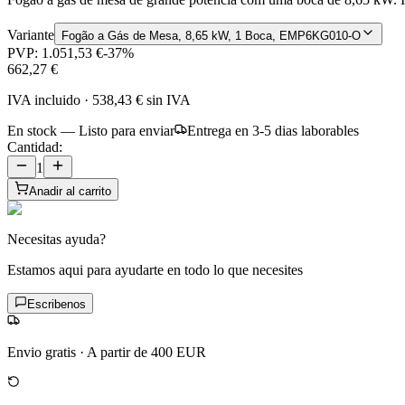
Variante
Fogão a Gás de Mesa, 8,65 kW, 1 Boca, EMP6KG010-O
PVP:
1.051,53 €
-
37
%
662,27 €
IVA incluido
·
538,43 €
sin IVA
En stock — Listo para enviar
Entrega en 3-5 dias laborables
Cantidad:
1
Anadir al carrito
Necesitas ayuda?
Estamos aqui para ayudarte en todo lo que necesites
Escribenos
Envio gratis
·
A partir de 400 EUR