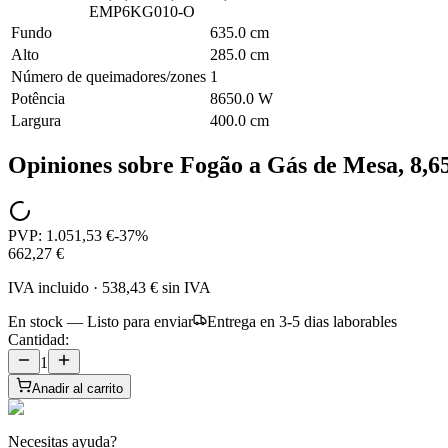
EMP6KG010-O
Fundo
635.0 cm
Alto
285.0 cm
Número de queimadores/zones
1
Potência
8650.0 W
Largura
400.0 cm
Opiniones sobre
Fogão a Gás de Mesa, 8
PVP:
1.051,53 €
-
37
%
662,27 €
IVA incluido
·
538,43 €
sin IVA
En stock — Listo para enviar
Entrega en 3-5 dias laborables
Cantidad:
1
Anadir al carrito
Necesitas ayuda?