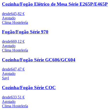
Cozinha/Fogão Elétrico de Mesa Série E265P/E465P
desde
645,82 €
Agotado
Clima Hostelería
Fogão/Fogão Série 970
desde
669,12 €
Agotado
Clima Hostelería
Cozinha/Fogão Série GC606/GC604
desde
647,47 €
Agotado
Sayl
Cozinha/Fogão Série COC
desde
633,51 €
Agotado
Clima Hostelería