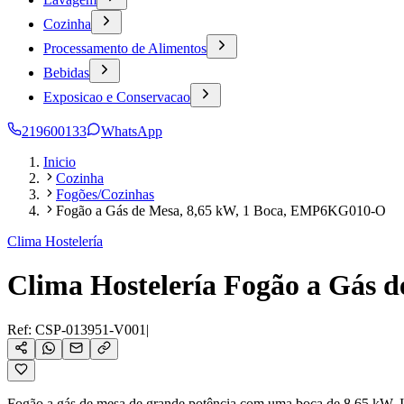
Cozinha
Processamento de Alimentos
Bebidas
Exposicao e Conservacao
219600133
WhatsApp
Inicio
Cozinha
Fogões/Cozinhas
Fogão a Gás de Mesa, 8,65 kW, 1 Boca, EMP6KG010-O
Clima Hostelería
Clima Hostelería Fogão a Gás 
Ref:
CSP-013951-V001
|
Fogão a gás de mesa de grande potência com uma boca de 8,65 kW. Ide