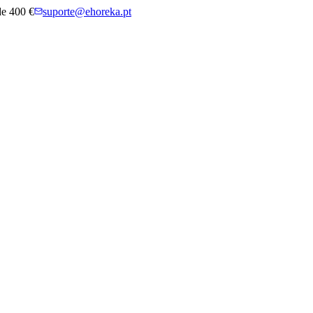
 de 400 €
suporte@ehoreka.pt