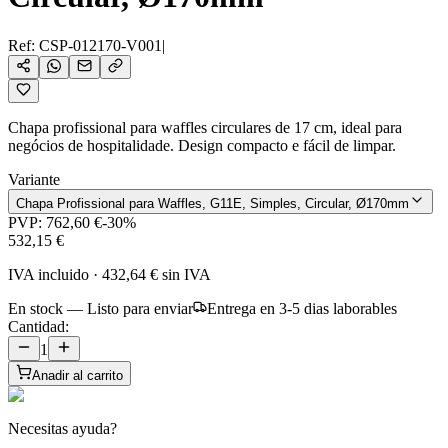
Ref:
CSP-012170-V001
|
Chapa profissional para waffles circulares de 17 cm, ideal para
negócios de hospitalidade. Design compacto e fácil de limpar.
Variante
Chapa Profissional para Waffles, G11E, Simples, Circular, Ø170mm
PVP:
762,60 €
-
30
%
532,15 €
IVA incluido
·
432,64 €
sin IVA
En stock — Listo para enviar
Entrega en 3-5 dias laborables
Cantidad:
1
Anadir al carrito
Necesitas ayuda?