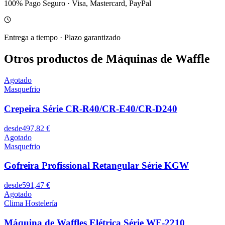
100% Pago Seguro
·
Visa, Mastercard, PayPal
Entrega a tiempo
·
Plazo garantizado
Otros productos de Máquinas de Waffle
Agotado
Masquefrio
Crepeira Série CR-R40/CR-E40/CR-D240
desde
497,82 €
Agotado
Masquefrio
Gofreira Profissional Retangular Série KGW
desde
591,47 €
Agotado
Clima Hostelería
Máquina de Waffles Elétrica Série WF-2210