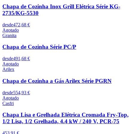
Chapa de Cozinha Inox Grill Elétrica Série KG-
2735/KG-5530
desde
472,68 €
Agotado
Granita
Chapa de Cozinha Série PC/P
desde
491,68 €
Agotado
Arilex
Chapa de Cozinha a Gás Arilex Série PGRN
desde
554,93 €
Agotado
Casfri
Chapa Lisa e Grelhada Elétrica Cromada Fry-Top,
1/2 Lisa, 1/2 Grelhada, 4.4 kW / 240 V, PCR-75
453,91 €