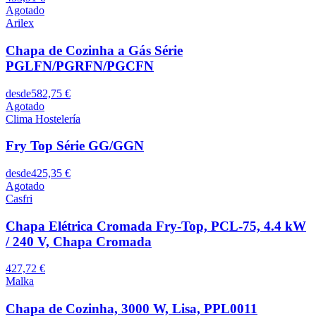
Agotado
Arilex
Chapa de Cozinha a Gás Série
PGLFN/PGRFN/PGCFN
desde
582,75 €
Agotado
Clima Hostelería
Fry Top Série GG/GGN
desde
425,35 €
Agotado
Casfri
Chapa Elétrica Cromada Fry-Top, PCL-75, 4.4 kW
/ 240 V, Chapa Cromada
427,72 €
Malka
Chapa de Cozinha, 3000 W, Lisa, PPL0011