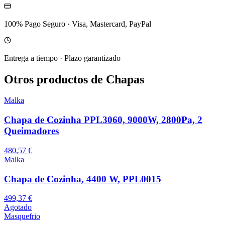
100% Pago Seguro
·
Visa, Mastercard, PayPal
Entrega a tiempo
·
Plazo garantizado
Otros productos de Chapas
Malka
Chapa de Cozinha PPL3060, 9000W, 2800Pa, 2
Queimadores
480,57 €
Malka
Chapa de Cozinha, 4400 W, PPL0015
499,37 €
Agotado
Masquefrio