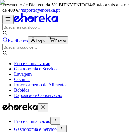
Descuento de Bienvenida 5%
BIENVENIDO
Envio gratis a partir
de 400 €
suporte@ehoreka.pt
Escribenos
Login
Carrito
Frio e Climatizacao
Gastronomia e Servico
Lavagem
Cozinha
Processamento de Alimentos
Bebidas
Exposicao e Conservacao
Frio e Climatizacao
Gastronomia e Servico