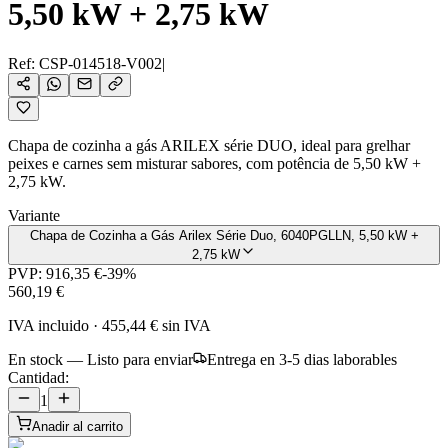
5,50 kW + 2,75 kW
Ref:
CSP-014518-V002
|
Chapa de cozinha a gás ARILEX série DUO, ideal para grelhar
peixes e carnes sem misturar sabores, com potência de 5,50 kW +
2,75 kW.
Variante
Chapa de Cozinha a Gás Arilex Série Duo, 6040PGLLN, 5,50 kW +
2,75 kW
PVP:
916,35 €
-
39
%
560,19 €
IVA incluido
·
455,44 €
sin IVA
En stock — Listo para enviar
Entrega en 3-5 dias laborables
Cantidad:
1
Anadir al carrito