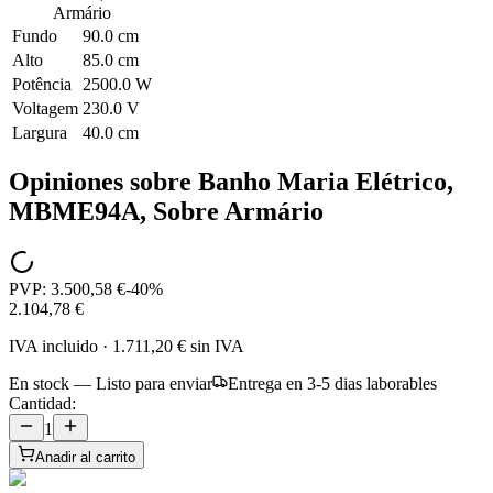
Armário
Fundo
90.0 cm
Alto
85.0 cm
Potência
2500.0 W
Voltagem
230.0 V
Largura
40.0 cm
Opiniones sobre
Banho Maria Elétrico,
MBME94A, Sobre Armário
PVP:
3.500,58 €
-
40
%
2.104,78 €
IVA incluido
·
1.711,20 €
sin IVA
En stock — Listo para enviar
Entrega en 3-5 dias laborables
Cantidad:
1
Anadir al carrito