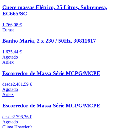
Cuece-massas Elétrico, 25 Litros, Sobremesa,
EC665/SC
1.766,08 €
Eurast
Banho Maria, 2 x 230 / 50Hz, 30811617
1.635,44 €
Agotado
Arilex
Escorredor de Massa Série MCPG/MCPE
desde
2.481,59 €
Agotado
Arilex
Escorredor de Massa Série MCPG/MCPE
desde
2.798,36 €
Agotado
Clima Hostelería